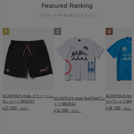
Featured Ranking
このブランドで今見られているアイテム
ACANTHUS muta スウィートム
ACANTHUS mu
ACANTHUS muta Test Print Tシ
タショーツ MA2527
カーTシャツ MA2
ャツ MA2612
27,500
18,700
¥
¥
（税込）
（税込）
11,000
¥
（税込）