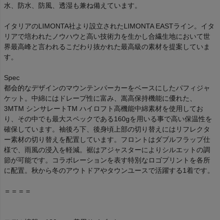
水、防水、防風、透湿も兼ね備えています。
イタリアのLIMONTA社より設立されたLIMONTA EASTライン。イタ
リアで培われたノウハウと高い技術力を生かし合繊生地において世
界最高峰と言われるこだわり抜かれた最高級の素材を提案していま
す。
Spec
都会的なデザインのマウンテンパーカーをベースにしたパフィジャ
ケット。中綿にはドレープ性に富み、嵩高保持機能に優れた、
3MTM シンサレートTM ハイロフト高機能中綿素材を使用してお
り、その中でも最大スペックである160gを用いる事で高い保温性を
確保しています。袖後ろ下、後身頃上部の切り替えにはリフレクタ
ー素材の切り替えを配置しています。フロントはダブルフラップ仕
様で、雨風の浸入を軽減。裾はアジャスターによりシルエットの調
節が可能です。コラボレーションを表す特別なロゴプリントを各所
に配置。秋から冬のアウトドアやタウンユースで活躍する1着です。
＝＝＝＝