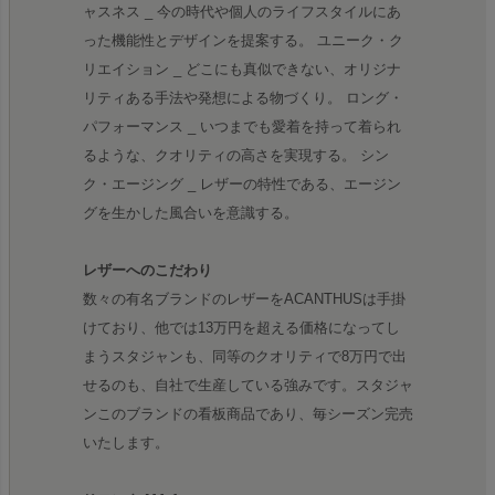
ャスネス _ 今の時代や個人のライフスタイルにあ
った機能性とデザインを提案する。 ユニーク・ク
リエイション _ どこにも真似できない、オリジナ
リティある手法や発想による物づくり。 ロング・
パフォーマンス _ いつまでも愛着を持って着られ
るような、クオリティの高さを実現する。 シン
ク・エージング _ レザーの特性である、エージン
グを生かした風合いを意識する。
レザーへのこだわり
数々の有名ブランドのレザーをACANTHUSは手掛
けており、他では13万円を超える価格になってし
まうスタジャンも、同等のクオリティで8万円で出
せるのも、自社で生産している強みです。スタジャ
ンこのブランドの看板商品であり、毎シーズン完売
いたします。