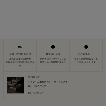
全国一律送料 350円
最短当日発送
安心のサポート
5,500円以上で送料無料
14時迄のご注文で当日発送
サイズや商品選びなども
宅配便発送の商品は送料880
取寄せ品は数営業日後発送
ご相談いただけます
円
ABOUT VDS
バイヤーが本当に良いと思ったものを、
旅と日常の視点で。
私たちについて →