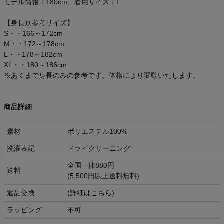
モデル情報：180cm、着用サイズ：L
【身長別参考サイズ】
S・・166～172cm
M・・172～178cm
L・・178～182cm
XL・・180～186cm
※あくまで身長のみの参考です。体格により変動いたします。
商品詳細
素材
ポリエステル100%
洗濯表記
ドライクリーニング
全国一律880円
送料
(5,500円以上送料無料)
返品交換
(
詳細はこちら
)
ラッピング
不可