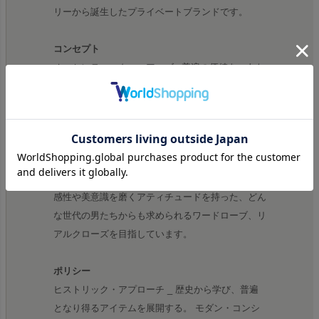
リーから誕生したプライベートブランドです。
コンセプト
オーセンティック・ユアーズ_ 普遍の価値を、あな
たに。 美しさと、強さと、したたかさ。風や寒さ
に耐える機能と、着るほどになじむ着心地。 傷や
擦れ、シワさえも、美しさに変えてしまう。野生に
最も近い、レザーという希有な素材。 だからこ
そ、日常でさりげなく使って欲しいという、レザー
に一生を打ち込んだ職人からの願いを込めて。常に
感性や美意識を磨くアティチュードを持った、どん
な世代の男たちからも求められるワードローブ、リ
アルクローズを目指しています。
ポリシー
ヒストリック・アプローチ _ 歴史から学び、普遍
となり得るアイテムを展開する。 モダン・コンシ