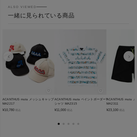
ALSO VIEWED
一緒に見られている商品
♡
♡
ACANTHUS muta メッシュキャップ
ACANTHUS muta ペイントボーダーT
ACANTHUS muta
MA2217
シャツ MA2315
MA2311
¥
10,780
¥
11,000
¥
23,100
税込
税込
税込