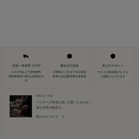
全国一律送料 350円
最短当日発送
安心のサポート
5,500円以上で送料無料
14時迄のご注文で当日発送
サイズや商品選びなども
宅配便発送の商品は送料880
取寄せ品は数営業日後発送
ご相談いただけます
円
ABOUT VDS
バイヤーが本当に良いと思ったものを、
旅と日常の視点で。
私たちについて →