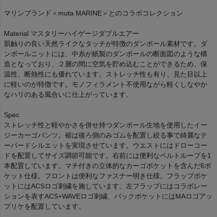
マリンブランド＜muta MARINE＞とのコラボコレクション
Material マスタリーハイゲージダブルエアー
肌触りの良い天然ライクなタッチが特徴のダンボール素材です。ダ
ンボールニットには、中糸が紙製のダンボールの断面図のような構
造となっており、２層の間に空気を貯め込むことができるため、保
温性、断熱性にも優れています。ストレッチ性も有り、見た目以上
に軽いのが特徴です。モノフィラメント不使用ながら軽くしなやか
なハリのある風合いに仕上がっています。
Spec
ストレッチ性と軽やかさを併せ持つダンボール生地を使用したイー
ジーカーゴパンツ。裾は後ろ側のみゴムを配置し絞る事で綺麗なテ
ーパードシルエットを実現させています。ウエストにはドローコー
ドを配置してサイズ調節可能です。右前には便利なベルトループを1
本配置しています。マチ付きの立体的なカーゴポケットを含んだ6ポ
ケット仕様。フロントは便利なファスナー明き仕様。フラップポケ
ットにはACSロゴ刺繍を施しています。左フラップにはコラボレー
ションを表すACS+WAVEロゴ刺繍、バックポケットにはMAロゴアッ
プリケを配置しています。