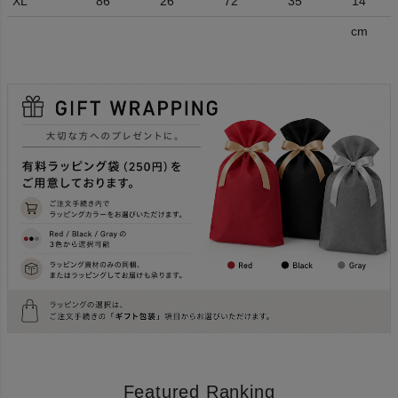
XL
86
26
72
35
14
cm
Featured Ranking