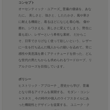
コンセプト
オーセンティック・ユアーズ_ 普遍の価値を、あな
たに。 美しさと、強さと、したたかさ。風や寒さ
に耐える機能と、着るほどになじむ着心地。 傷や
擦れ、シワさえも、美しさに変えてしまう。野生に
最も近い、レザーという希有な素材。 だからこ
そ、日常でさりげなく使って欲しいという、レザー
に一生を打ち込んだ職人からの願いを込めて。常に
感性や美意識を磨くアティチュードを持った、どん
な世代の男たちからも求められるワードローブ、リ
アルクローズを目指しています。
ポリシー
ヒストリック・アプローチ _ 歴史から学び、普遍
となり得るアイテムを展開する。 モダン・コンシ
ャスネス _ 今の時代や個人のライフスタイルにあ
った機能性とデザインを提案する。 ユニーク・ク