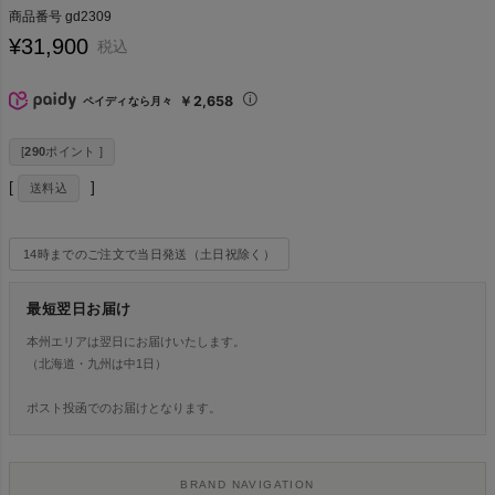
商品番号
gd2309
¥
31,900
税込
￥2,658
ペイディなら月々
[
290
ポイント ]
送料込
14時までのご注文で当日発送（土日祝除く）
最短翌日お届け
本州エリアは翌日にお届けいたします。
（北海道・九州は中1日）
ポスト投函でのお届けとなります。
BRAND NAVIGATION