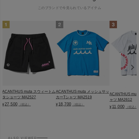
このブランドで今見られているアイテム
ACANTHUS muta スウィートム
ACANTHUS muta メッシュサッ
ACANTHUS muta 
タショーツ MA2527
カーTシャツ MA2519
ャツ MA2612
27,500
18,700
¥
¥
（税込）
（税込）
11,000
¥
（税込）
ALSO VIEWED