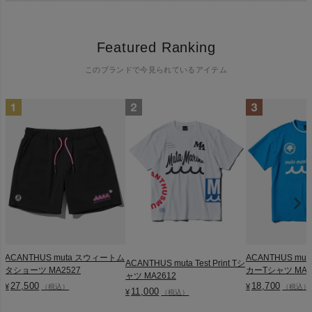
Featured Ranking
このブランドで今見られているアイテム
ACANTHUS muta スウィートム
ACANTHUS mu
ACANTHUS muta Test Print Tシ
タショーツ MA2527
カーTシャツ MA2
ャツ MA2612
27,500
18,700
¥
¥
（税込）
（税込）
11,000
¥
（税込）