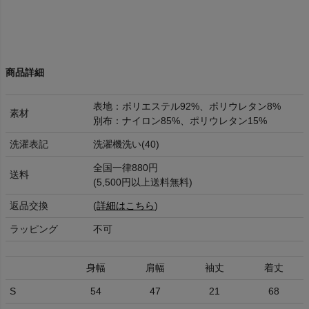
商品詳細
表地：ポリエステル92%、ポリウレタン8%
素材
別布：ナイロン85%、ポリウレタン15%
洗濯表記
洗濯機洗い(40)
全国一律880円
送料
(5,500円以上送料無料)
返品交換
(
詳細はこちら
)
ラッピング
不可
身幅
肩幅
袖丈
着丈
S
54
47
21
68