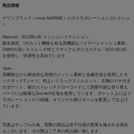
商品情報
マリンブランド＜muta MARINE＞とのコラボレーションコレクショ
ン
Material ECOBLUE メッシュハイテンション
吸水速乾、UVカット機能も有る高機能なハイゲージメッシュ素材。
2WAYの高いストレッチ性とリサイクルポリエステル「ECO BLUE」
を使用し、快適性を高めています。
Spec
高機能ながら都会的な表情のメッシュ素材と化繊生地を使用したモ
ックネックTシャツ。程よいリラックスシルエット。左胸のマチ付き
のポケット、裾のストレッチドローコードにて調整可能な切り替え
パーツには軽量なDot Air®生地を使用しています。ポケット上にはコ
ラボレーションロゴ刺繍、オリジナル織りネームを配置して仕上げ
ています。
写真はサンプルの為、実際の商品は若干仕様の変更を施される場合
もございます。その際はご了承の程お願い致します。