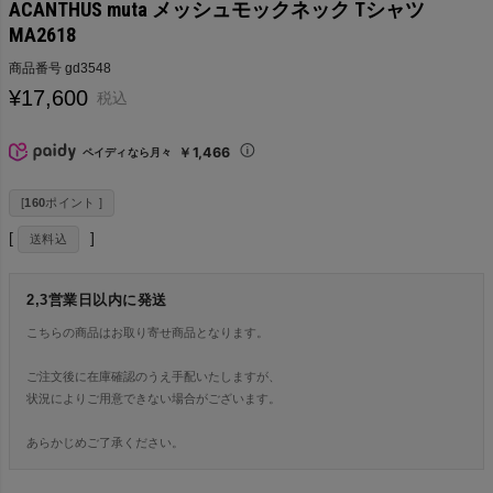
ACANTHUS muta メッシュモックネック Tシャツ
MA2618
商品番号
gd3548
¥
17,600
税込
￥1,466
ペイディなら月々
[
160
ポイント ]
送料込
2,3営業日以内に発送
こちらの商品はお取り寄せ商品となります。
ご注文後に在庫確認のうえ手配いたしますが、
状況によりご用意できない場合がございます。
あらかじめご了承ください。