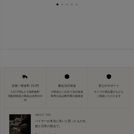
全国一律送料 350円
最短当日発送
安心のサポート
5,500円以上で送料無料
14時迄のご注文で当日発送
サイズや商品選びなども
宅配便発送の商品は送料880
取寄せ品は数営業日後発送
ご相談いただけます
円
ABOUT VDS
バイヤーが本当に良いと思ったものを、
旅と日常の視点で。