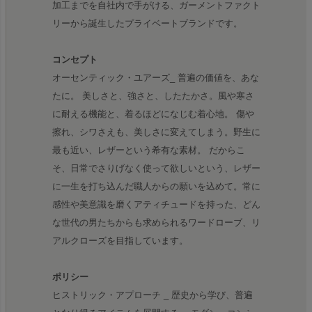
加工までを自社内で手がける、ガーメントファクト
リーから誕生したプライベートブランドです。
コンセプト
オーセンティック・ユアーズ_ 普遍の価値を、あな
たに。 美しさと、強さと、したたかさ。風や寒さ
に耐える機能と、着るほどになじむ着心地。 傷や
擦れ、シワさえも、美しさに変えてしまう。野生に
最も近い、レザーという希有な素材。 だからこ
そ、日常でさりげなく使って欲しいという、レザー
に一生を打ち込んだ職人からの願いを込めて。常に
感性や美意識を磨くアティチュードを持った、どん
な世代の男たちからも求められるワードローブ、リ
アルクローズを目指しています。
ポリシー
ヒストリック・アプローチ _ 歴史から学び、普遍