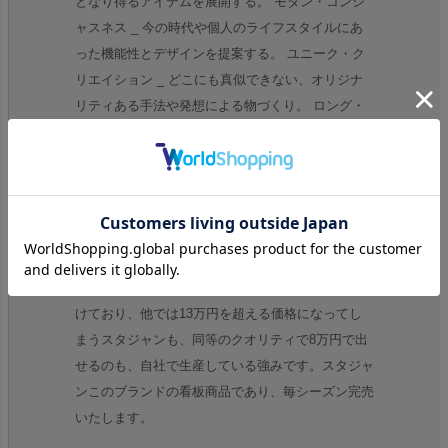
となり得るアイテムを展開する。 モダン・コンシ
ャスネス _ 今の時代や個人のライフスタイルにあ
った機能性とデザインを提案する。 ユニーク・ク
リエイション _ どこにも真似できない、オリジナ
リティある手法や発想による物づくり。 ロング・
パフォーマンス _ いつまでも愛着を持って着られ
るような、クオリティの高さを実現する。 シン
ク・エージング _ レザーの特性である、エージン
グを生かした風合いを意識する。
レザーへのこだわり
数々の有名ブランドのレザーをACANTHUSは手掛
けており、他では13万円を超える価格になってし
まうスタジャンも、同等のクオリティで8万円で出
せるのも、自社で生産している強みです。スタジャ
ンこのブランドの看板商品であり、毎シーズン完売
いたします。