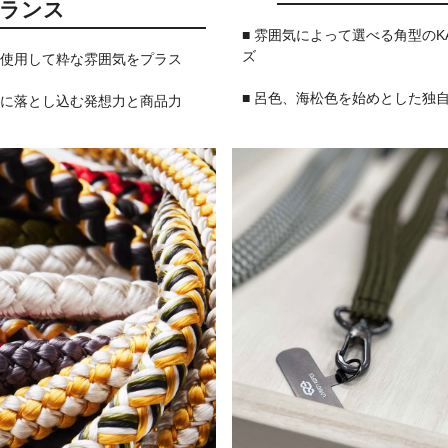
ランス
■ 雰囲気によって選べる角型のK
ズ
を使用して粋な雰囲気をプラス
■ 呂色、海松色を始めとした独
ムに落とし込む発想力と商品力