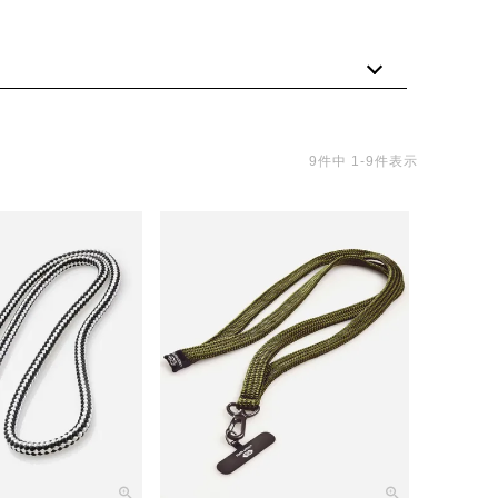
9
件中
1
-
9
件表示
を現代のスタイルに合わせて携帯ストラップショルダーをリ
「LIBERTY」にファッション、ライフスタイルのグルー
ある。