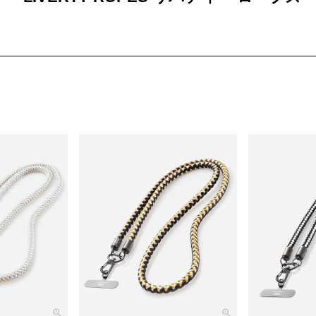
統ある組紐を使用したロープブランド。
アイテムは石川県加賀市の兜紐や帯締を作る組紐の技術技術、文化、機能
名は加賀の伝統染技法「加賀友禅」の花柄に自由、解放の意味を併せ持つ
わせた造語「LIVERTY」にし、自由な発想を提案していくブランドで