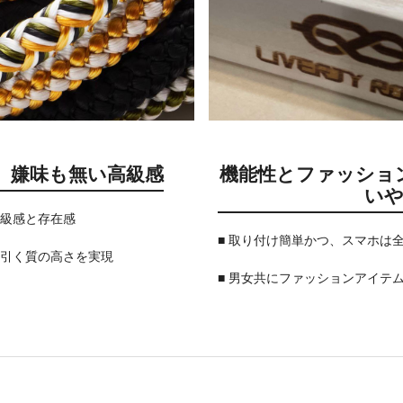
、嫌味も無い高級感
機能性とファッショ
い
高級感と存在感
■ 取り付け簡単かつ、スマホは
を引く質の高さを実現
■ 男女共にファッションアイテ