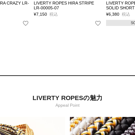
RA CRAZY LR-
LIVERTY ROPES HIRA STRIPE
LIVERTY ROP
LR-00005-07
SOLID SHORT 
¥
7,150
税込
¥
6,380
税込
S
LIVERTY ROPESの魅力
Appeal Point