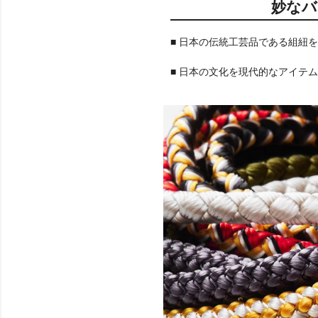
妙なバ
■ 日本の伝統工芸品である組紐
■ 日本の文化を現代的なアイテ