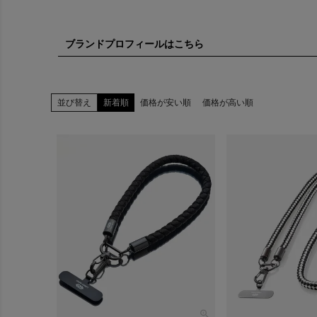
ブランドプロフィールはこちら
日本の伝
並び替え
新着順
価格が安い順
価格が高い順
1st 
リース。
ブランド
ヴ感を合