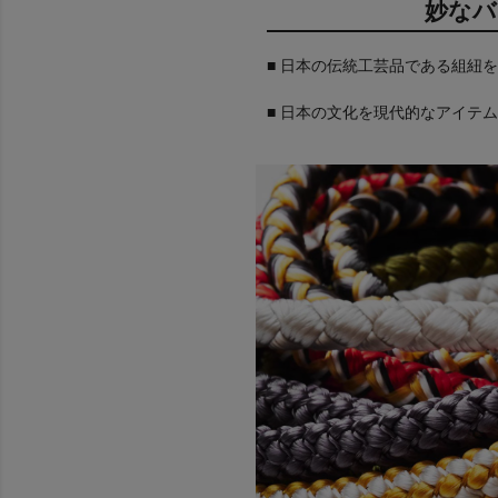
妙なバ
■ 日本の伝統工芸品である組紐
■ 日本の文化を現代的なアイテ