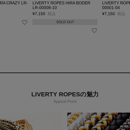
RA CRAZY LR-
LIVERTY ROPES HIRA BODER
LIVERTY ROPE
LR-00008-10
00001-04
¥
7,150
税込
¥
7,150
税込
SOLD OUT
LIVERTY ROPESの魅力
Appeal Point