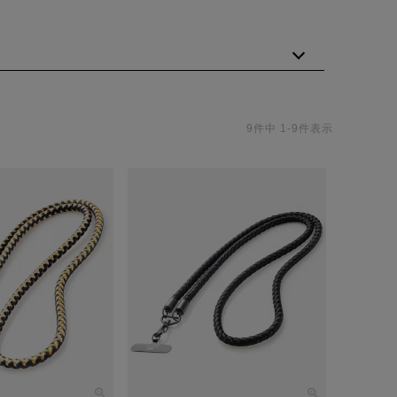
9
件中
1
-
9
件表示
を現代のスタイルに合わせて携帯ストラップショルダーをリ
「LIBERTY」にファッション、ライフスタイルのグルー
ある。