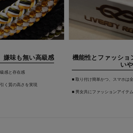
、嫌味も無い高級感
機能性とファッショ
い
高級感と存在感
■ 取り付け簡単かつ、スマホは
を引く質の高さを実現
■ 男女共にファッションアイテ