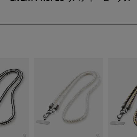
統ある組紐を使用したロープブランド。
アイテムは石川県加賀市の兜紐や帯締を作る組紐の技術技術、文化、機能
名は加賀の伝統染技法「加賀友禅」の花柄に自由、解放の意味を併せ持つ
わせた造語「LIVERTY」にし、自由な発想を提案していくブランドで