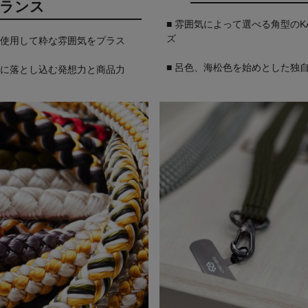
ランス
■ 雰囲気によって選べる角型のK
ズ
を使用して粋な雰囲気をプラス
■ 呂色、海松色を始めとした独
ムに落とし込む発想力と商品力