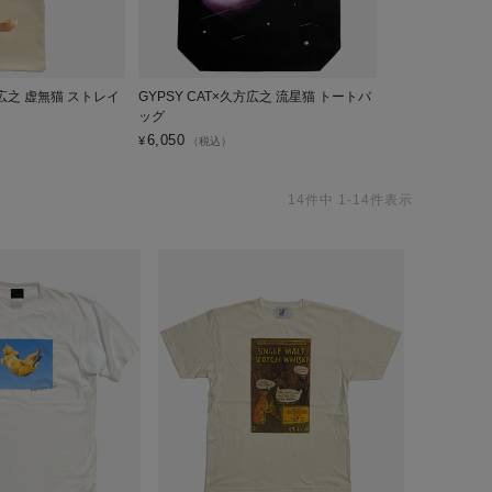
方広之 虚無猫 ストレイ
GYPSY CAT×久方広之 流星猫 トートバ
GYPSY CAT
ッグ
シュ
6,050
4,400
¥
¥
（税込）
（税込）
14
件中
1
-
14
件表示