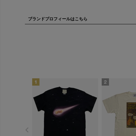
ブランドプロフィールはこちら
GYPSY
猫のしな
のら猫拳
wait for 