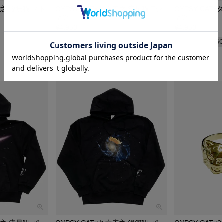
広之 虚無猫 スト
GYPSY CAT×久方広之 流星猫 Tシ
GYPSY CAT
ャツ
ャツ
¥
4,950
税込
¥
4,950
税込
S