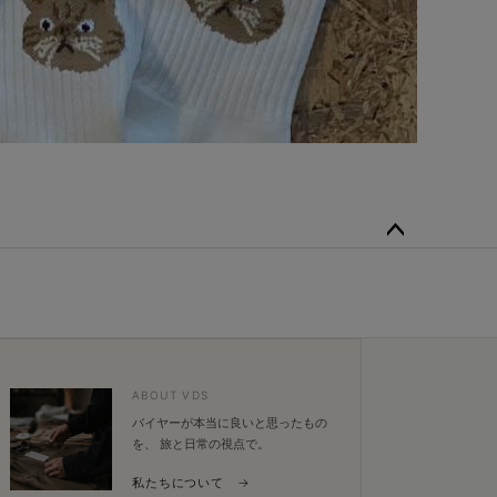
ペー
ジト
ップ
へ
ABOUT VDS
バイヤーが本当に良いと思ったもの
を、 旅と日常の視点で。
私たちについて →