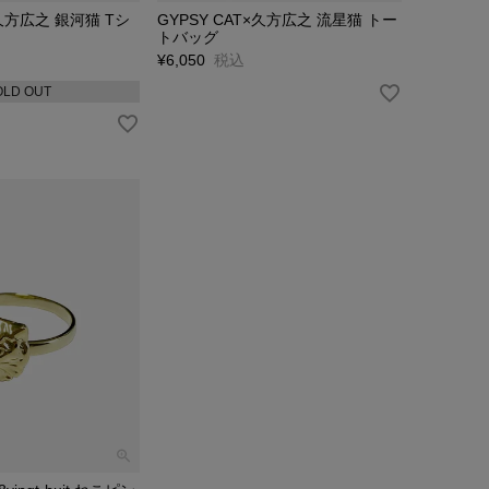
×久方広之 銀河猫 Tシ
GYPSY CAT×久方広之 流星猫 トー
トバッグ
¥
6,050
税込
OLD OUT