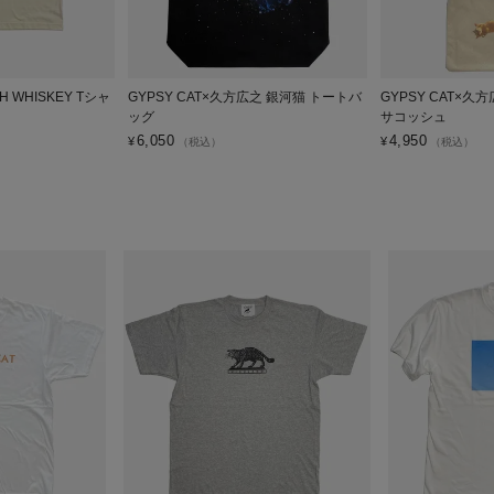
CH WHISKEY Tシャ
GYPSY CAT×久方広之 銀河猫 トートバ
GYPSY CAT×久
ッグ
サコッシュ
6,050
4,950
¥
¥
（税込）
（税込）