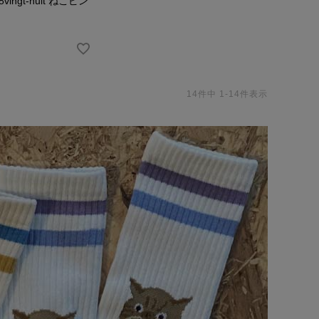
8vingt-huit ねこピン
14
件中
1
-
14
件表示