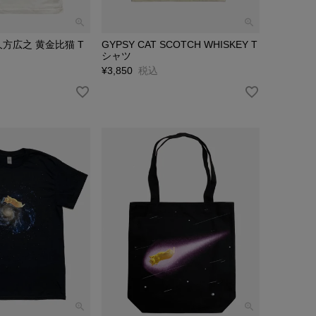
×久方広之 黄金比猫 T
GYPSY CAT SCOTCH WHISKEY T
シャツ
¥
3,850
税込