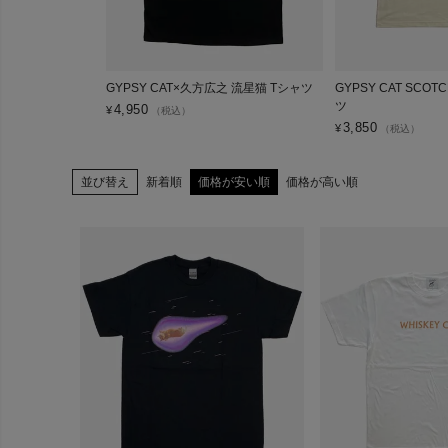
GYPSY CAT×久方広之 流星猫 Tシャツ
GYPSY CAT SCOT
ツ
4,950
¥
（税込）
3,850
¥
（税込）
並び替え
新着順
価格が安い順
価格が高い順