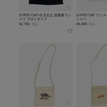
GYPSY CAT×久方広之 流星猫 Tシ
GYPSY CAT ウィ
ャツ プロトタイプ
シャツ
¥
2,750
税込
¥
3,300
税込