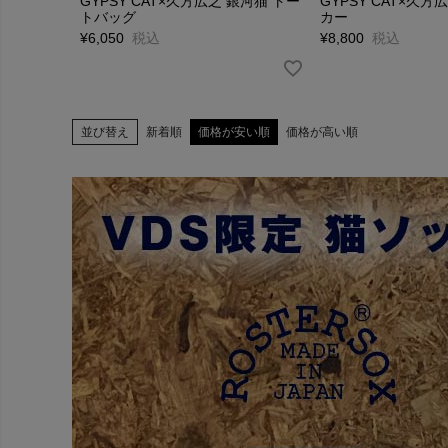
GYPSY CAT×久方広之 銀河猫 トー
GYPSY CAT×久方
トバッグ
カー
¥
6,050
税込
¥
8,800
税込
並び替え
新着順
価格が安い順
価格が高い順