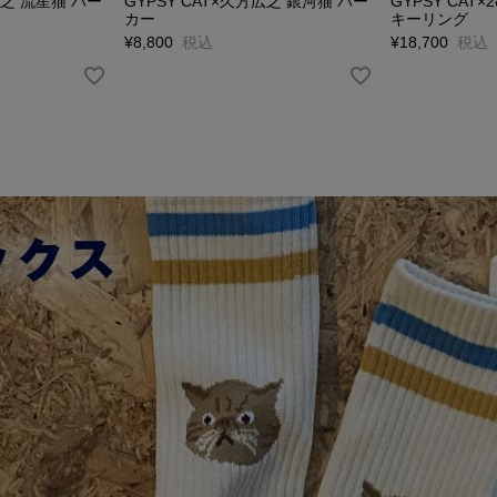
広之 流星猫 パー
GYPSY CAT×久方広之 銀河猫 パー
GYPSY CAT×2
カー
キーリング
¥
8,800
税込
¥
18,700
税込