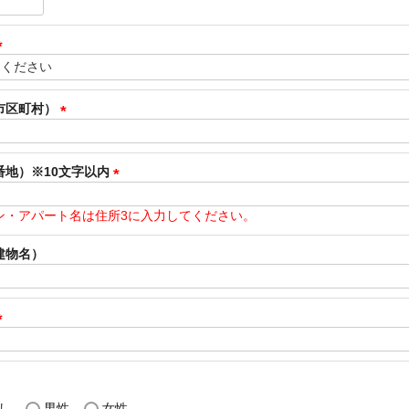
(
必
須
)
(
必
須
市区町村）
)
(
必
須
番地）※10文字以内
)
(
必
ン・アパート名は住所3に入力してください。
須
)
建物名）
(
必
須
)
し
男性
女性