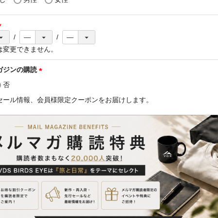
(
必
は変更できません。
須
)
ガジンの購読
(
否
必
セール情報、会員様限定クーポンをお届けします。
須
)