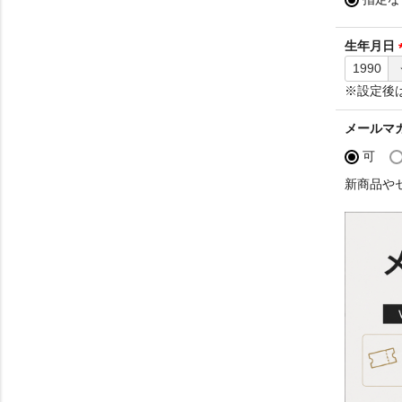
必
須
生年月日
)
※設定後
メールマ
可
新商品や