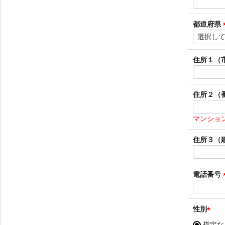
都道府県
住所１（
住所２（
マンショ
住所３（
電話番号
性別
(
指定な