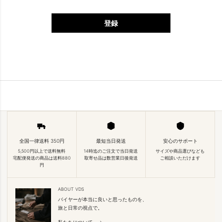
登録
全国一律送料 350円
最短当日発送
安心のサポート
5,500円以上で送料無料
14時迄のご注文で当日発送
サイズや商品選びなども
宅配便発送の商品は送料880
取寄せ品は数営業日後発送
ご相談いただけます
円
ABOUT VDS
バイヤーが本当に良いと思ったものを、
旅と日常の視点で。
私たちについて →