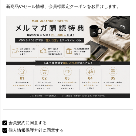
必
新商品やセール情報、会員様限定クーポンをお届けします。
須
)
会員規約
に同意する
個人情報保護方針
に同意する