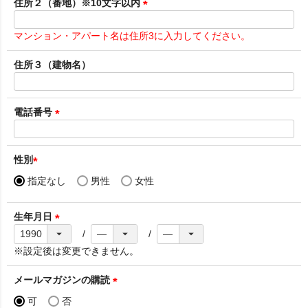
須
住所２（番地）※10文字以内
)
(
必
マンション・アパート名は住所3に入力してください。
須
)
住所３（建物名）
電話番号
(
必
須
性別
)
(
指定なし
男性
女性
必
須
生年月日
)
(
必
※設定後は変更できません。
須
)
メールマガジンの購読
(
可
否