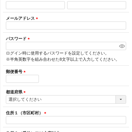
(
必
須
メールアドレス
)
(
必
須
パスワード
)
(
必
ログイン時に使用するパスワードを設定してください。
須
※半角英数字を組み合わせた8文字以上で入力してください。
)
郵便番号
(
必
須
都道府県
)
(
必
須
住所１（市区町村）
)
(
必