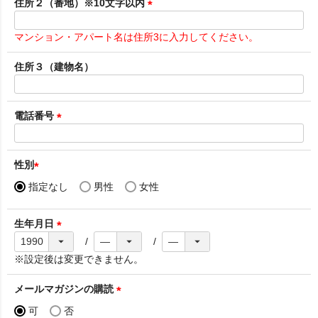
須
住所２（番地）※10文字以内
)
(
必
マンション・アパート名は住所3に入力してください。
須
)
住所３（建物名）
電話番号
(
必
須
性別
)
(
指定なし
男性
女性
必
須
生年月日
)
(
必
※設定後は変更できません。
須
)
メールマガジンの購読
(
可
否