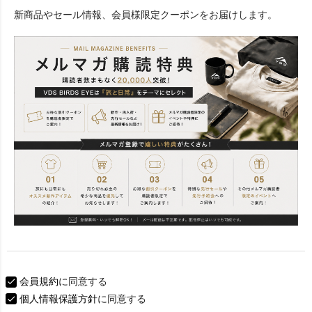
必
新商品やセール情報、会員様限定クーポンをお届けします。
須
)
会員規約
に同意する
個人情報保護方針
に同意する