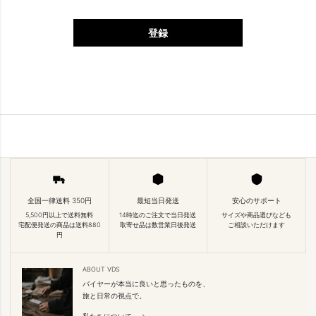
登録
全国一律送料 350円
最短当日発送
安心のサポート
5,500円以上で送料無料
14時迄のご注文で当日発送
サイズや商品選びなども
宅配便発送の商品は送料880
取寄せ品は数営業日後発送
ご相談いただけます
円
ABOUT VDS
バイヤーが本当に良いと思ったものを、
旅と日常の視点で。
私たちについて →