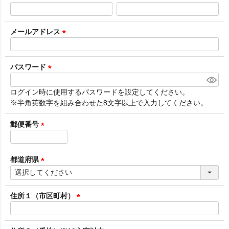
(
必
須
メールアドレス
)
(
必
須
パスワード
)
(
必
ログイン時に使用するパスワードを設定してください。
須
※半角英数字を組み合わせた8文字以上で入力してください。
)
郵便番号
(
必
須
都道府県
)
(
必
須
住所１（市区町村）
)
(
必