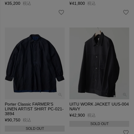
¥
35,200
税込
¥
41,800
税込
Porter Classic FARMER'S
UITU WORK JACKET UUS-004
LINEN ARTIST SHIRT PC-021-
NAVY
3894
¥
42,900
税込
¥
90,750
税込
SOLD OUT
SOLD OUT