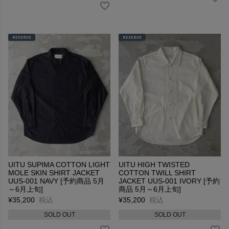
UITU SUPIMA COTTON LIGHT
UITU HIGH TWISTED
MOLE SKIN SHIRT JACKET
COTTON TWILL SHIRT
UUS-001 NAVY [予約商品 5月
JACKET UUS-001 IVORY [予約
～6月上旬]
商品 5月～6月上旬]
¥
35,200
税込
¥
35,200
税込
SOLD OUT
SOLD OUT