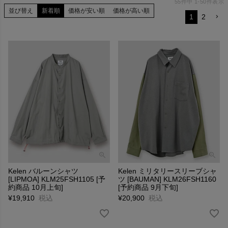
55
件中
1
-
50
件表示
並び替え
新着順
価格が安い順
価格が高い順
1
2
Kelen バルーンシャツ
Kelen ミリタリースリーブシャ
[LIPMOA] KLM25FSH1105 [予
ツ [BAUMAN] KLM26FSH1160
約商品 10月上旬]
[予約商品 9月下旬]
¥
19,910
税込
¥
20,900
税込