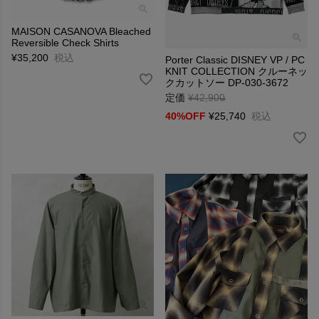
MAISON CASANOVA Bleached
Reversible Check Shirts
¥
35,200
税込
Porter Classic DISNEY VP / PC
KNIT COLLECTION クルーネッ
クカットソー DP-030-3672
定価
¥
42,900
→
40%OFF
¥
25,740
税込