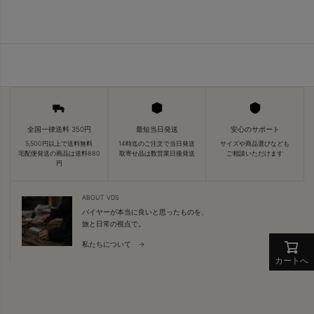
全国一律送料 350円
最短当日発送
安心のサポート
5,500円以上で送料無料
14時迄のご注文で当日発送
サイズや商品選びなども
宅配便発送の商品は送料880
取寄せ品は数営業日後発送
ご相談いただけます
円
ABOUT VDS
バイヤーが本当に良いと思ったものを、
旅と日常の視点で。
私たちについて →
カートへ