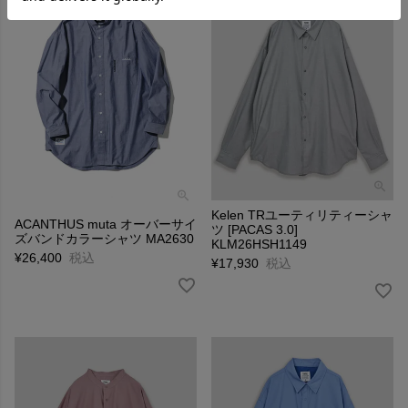
Kelen TRユーティリティーシャ
ACANTHUS muta オーバーサイ
ツ [PACAS 3.0]
ズバンドカラーシャツ MA2630
KLM26HSH1149
¥
26,400
税込
¥
17,930
税込