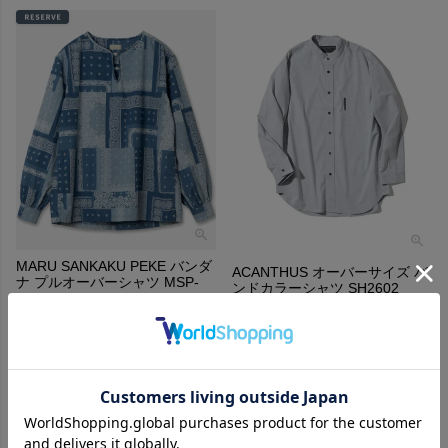
MARU SANKAKU PEKE バンダ
ACANTHUS オーバーサイズ バ
ナ プルオーバーシャツ MSP-
ンドカラーシャツ SH2602
5035
¥
26,400
税込
¥
42,900
税込
SOLD OUT