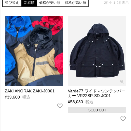
並び替え
新着順
価格が安い順
価格が高い順
2
件中
1
-
2
件表示
ZAKI ANORAK ZAKI-J0001
Varde77 ワイドマウンテンパー
カー VR22SP-SD-JC01
¥
39,600
税込
¥
58,080
税込
SOLD OUT