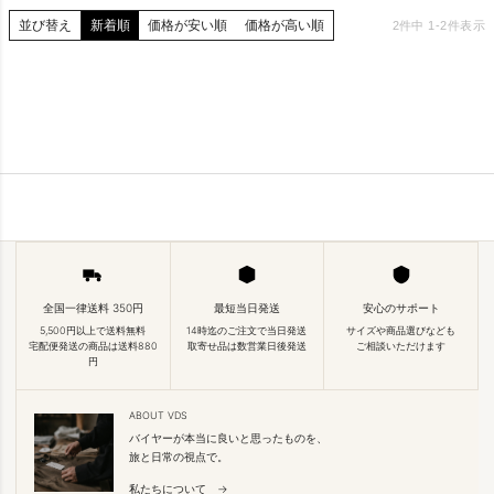
並び替え
新着順
価格が安い順
価格が高い順
2
件中
1
-
2
件表示
全国一律送料 350円
最短当日発送
安心のサポート
5,500円以上で送料無料
14時迄のご注文で当日発送
サイズや商品選びなども
宅配便発送の商品は送料880
取寄せ品は数営業日後発送
ご相談いただけます
円
ABOUT VDS
バイヤーが本当に良いと思ったものを、
旅と日常の視点で。
私たちについて →