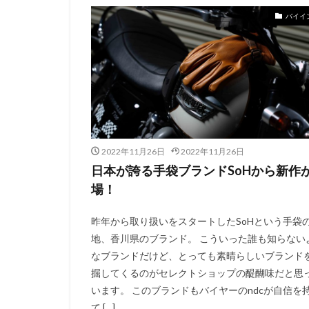
バイイ
2022年11月26日
2022年11月26日
日本が誇る手袋ブランドSoHから新作
場！
昨年から取り扱いをスタートしたSoHという手袋
地、香川県のブランド。 こういった誰も知らない
なブランドだけど、とっても素晴らしいブランド
掘してくるのがセレクトショップの醍醐味だと思
います。 このブランドもバイヤーのndcが自信を
て […]