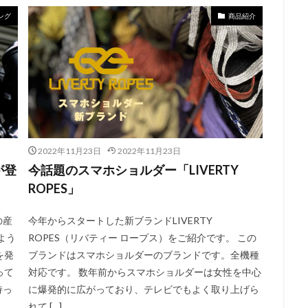
ング
商品紹介
2022年11月23日
2022年11月23日
が登
今話題のスマホショルダー「LIVERTY
ROPES」
の産
今年からスタートした新ブランドLIVERTY
よう
ROPES（リバティー ロープス）をご紹介です。 この
を発
ブランドはスマホショルダーのブランドです。全機種
って
対応です。 数年前からスマホショルダーは女性を中心
持っ
に爆発的に広がっており、テレビでもよく取り上げら
れて […]