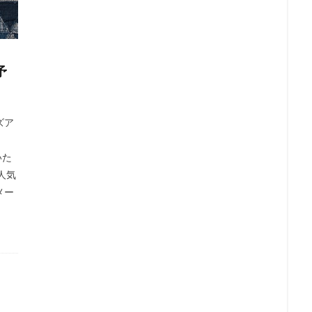
予
ズア
いた
人気
メー