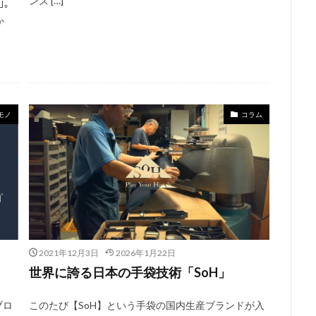
ンズ […]
｣。
か
モノ
コラム
2021年12月3日
2026年1月22日
世界に誇る日本の手袋技術「SoH」
ブロ
このたび【SoH】という手袋の国内生産ブランドが入