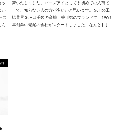
ョッ
荷いたしました。バーズアイとしても初めての入荷で
よか
して、知らない人の方が多いかと思います。 SoHの工
ーズ
場背景 SoHは手袋の産地、香川県のブランドで、1963
とん
年創業の老舗の会社がスタートしました。なんと […]
紹介
品