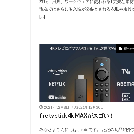
衣服、用具、ワークウェアに使われる｢丈夫な素材
現在ではさらに耐久性が必要とされる衣服や用具
[…]
買った
2021年12月8日
2021年12月30日
fire tv stick 4k MAXがスゴい！
みなさまこんにちは、ndcです。 ただの商品紹介