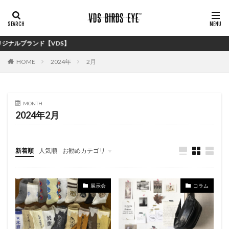
ド【VDS】
HOME
2024年
2月
MONTH
2024年2月
新着順
人気順
お勧めカテゴリ
バイイング
展示会
コラム