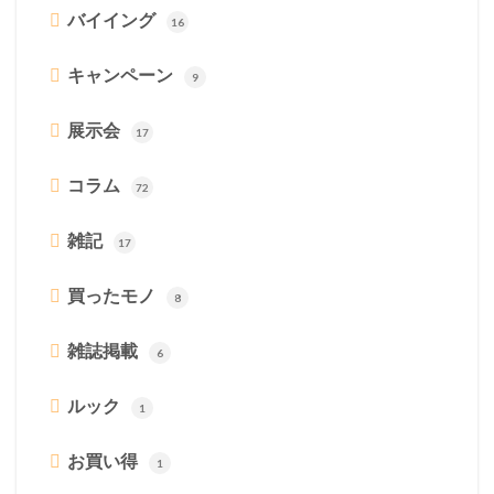
バイイング
16
キャンペーン
9
展示会
17
コラム
72
雑記
17
買ったモノ
8
雑誌掲載
6
ルック
1
お買い得
1