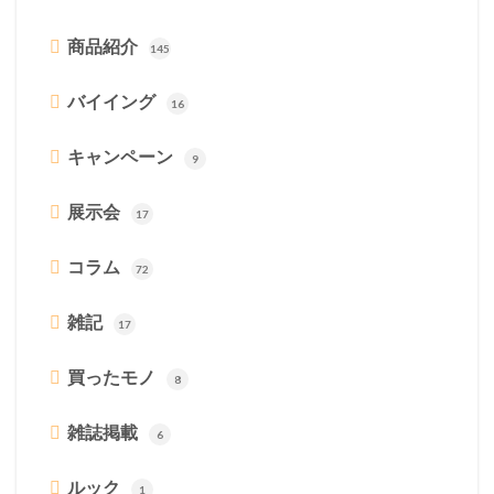
商品紹介
145
バイイング
16
キャンペーン
9
展示会
17
コラム
72
雑記
17
買ったモノ
8
雑誌掲載
6
ルック
1