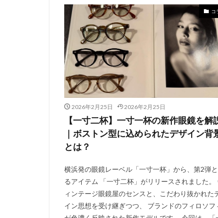
コ
2026年2月25日
2026年2月25日
【一寸二杯】一寸一杯の新作眼鏡を解
｜ボストン型に込められたデザイン背
とは？
横浜発の眼鏡レーベル「一寸一杯」から、第2弾
るアイテム 「一寸二杯」がリリースされました。 
ィンテージ眼鏡屋のセンスと、こだわり抜かれた
イン思想を受け継ぎつつ、 ブランドのフィロソフ
が色濃く反映された新作モデルです。 今回は、「