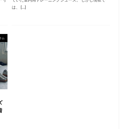
は、 […]
ラム
ズ
着