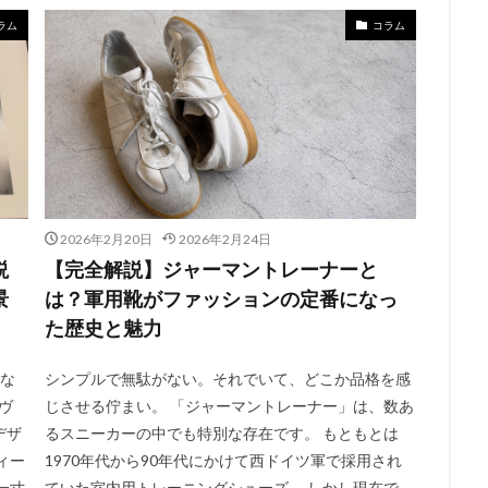
ラム
コラム
2026年2月20日
2026年2月24日
説
【完全解説】ジャーマントレーナーと
景
は？軍用靴がファッションの定番になっ
た歴史と魅力
とな
シンプルで無駄がない。それでいて、どこか品格を感
ヴ
じさせる佇まい。 「ジャーマントレーナー」は、数あ
デザ
るスニーカーの中でも特別な存在です。 もともとは
ィー
1970年代から90年代にかけて西ドイツ軍で採用され
一寸
ていた室内用トレーニングシューズ。 しかし現在で