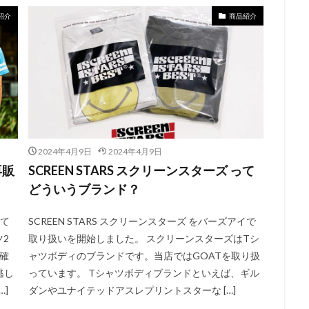
紹介
商品紹介
2024年4月9日
2024年4月9日
再販
SCREEN STARS スクリーンスターズ って
どういうブランド？
して
SCREEN STARS スクリーンスターズ をバーズアイで
2
取り扱いを開始しました。 スクリーンスターズはTシ
ば確
ャツボディのブランドです。当店ではGOATを取り扱
逃し
っています。 Tシャツボディブランドといえば、ギル
]
ダンやユナイテッドアスレプリントスターな […]