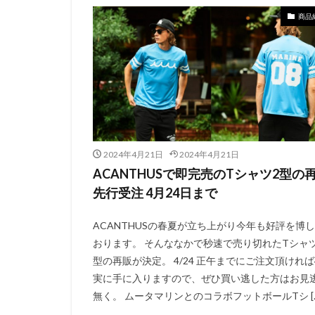
商品
2024年4月21日
2024年4月21日
ACANTHUSで即完売のTシャツ2型の
先行受注 4月24日まで
ACANTHUSの春夏が立ち上がり今年も好評を博
おります。 そんななかで秒速で売り切れたTシャツ
型の再販が決定。 4/24 正午までにご注文頂けれ
実に手に入りますので、ぜひ買い逃した方はお見
無く。 ムータマリンとのコラボフットボールTシ […