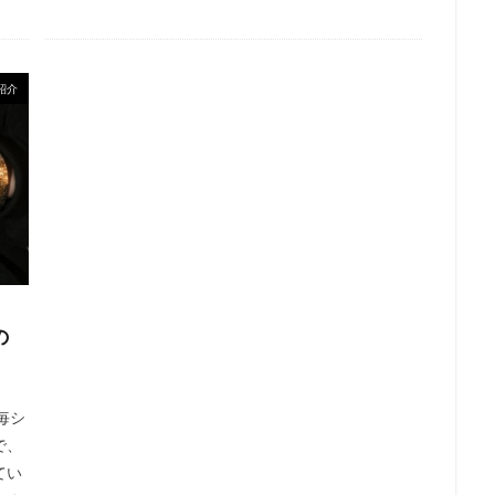
紹介
の
毎シ
で、
てい