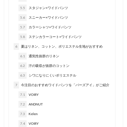
5.5
スタジャン×ワイドパンツ
5.6
スニーカー×ワイドパンツ
5.7
カラーシャツ×ワイドパンツ
5.8
ステンカラーコート×ワイドパンツ
6
夏はリネン、コットン、ポリエステル生地がおすすめ
6.1
通気性抜群のリネン
6.2
汗の吸収が抜群のコットン
6.3
シワになりにくいポリエステル
7
今注目のおすすめワイドパンツを「バーズアイ」がご紹介
7.1
VOIRY
7.2
ANDNUT
7.3
Kelen
7.4
VOIRY