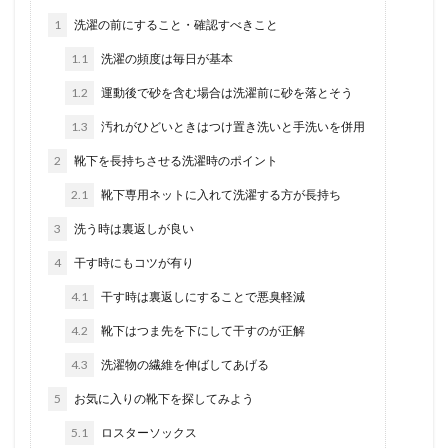
1
洗濯の前にすること・確認すべきこと
1.1
洗濯の頻度は毎日が基本
1.2
運動後で砂を含む場合は洗濯前に砂を落とそう
1.3
汚れがひどいときはつけ置き洗いと手洗いを併用
2
靴下を長持ちさせる洗濯時のポイント
2.1
靴下専用ネットに入れて洗濯する方が長持ち
3
洗う時は裏返しが良い
4
干す時にもコツが有り
4.1
干す時は裏返しにすることで悪臭軽減
4.2
靴下はつま先を下にして干すのが正解
4.3
洗濯物の繊維を伸ばしてあげる
5
お気に入りの靴下を探してみよう
5.1
ロスターソックス