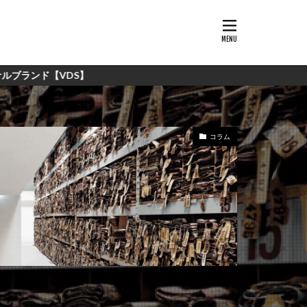
】
コラム