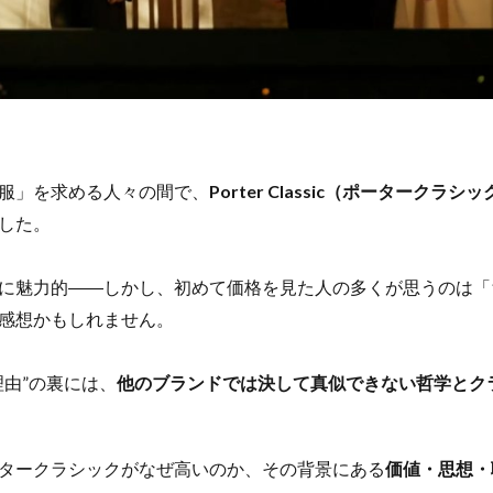
服」を求める人々の間で、
Porter Classic（ポータークラシ
した。
に魅力的――しかし、初めて価格を見た人の多くが思うのは「
感想かもしれません。
理由”の裏には、
他のブランドでは決して真似できない哲学とク
タークラシックがなぜ高いのか、その背景にある
価値・思想・