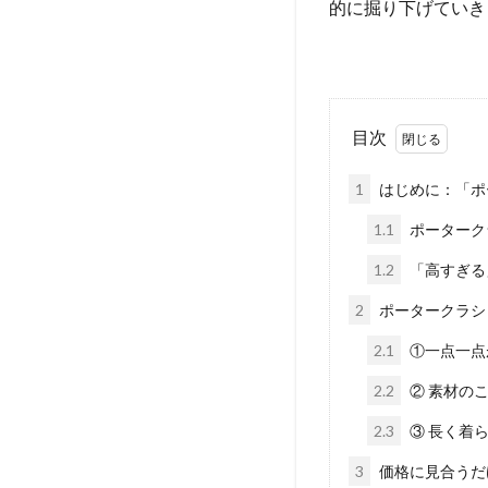
的に掘り下げていき
目次
1
はじめに：「ポ
1.1
ポーターク
1.2
「高すぎる
2
ポータークラシ
2.1
①一点一点
2.2
② 素材の
2.3
③ 長く着
3
価格に見合うだ