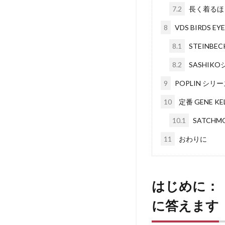
7.2
長く着るほ
8
VDS BIRD
8.1
STEINBE
8.2
SASHIK
9
POPLIN シリ
10
定番 GENE KEL
10.1
SATCHMO
11
おわりに
はじめに：
に答えます