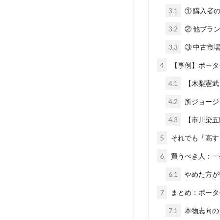
3.1
① 購入者
3.2
② 他ブランド
3.3
③ 中古市
4
【事例】ポータ
4.1
【木梨憲武
4.2
所ジョージ
4.3
【市川染五
5
それでも「高す
6
買うべき人：一
6.1
やめた方が
7
まとめ：ポータ
7.1
本物志向の