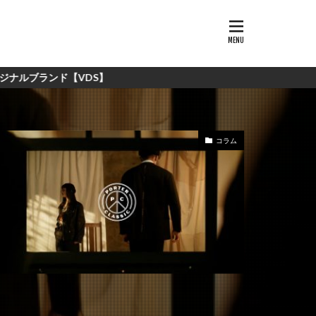
DS】
コラム