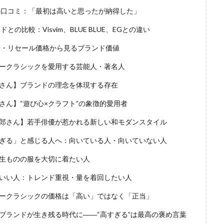
の口コミ：「最初は高いと思ったが納得した」
との比較：Visvim、BLUE BLUE、EGとの違い
場・リセール価格から見るブランド価値
ークラシックを愛用する芸能人・著名人
さん】ブランドの理念を体現する存在
さん】“遊び心×クラフト”の象徴的愛用者
郎さん】若手俳優が惹かれる新しい和モダンスタイル
ぎる」と感じる人へ：向いている人・向いていない人
生ものの服を大切に着たい人
いい人：トレンド重視・量を着回したい人
ークラシックの価格は「高い」ではなく「正当」
ブランドが生き残る時代に――“高すぎる”は最高の褒め言葉