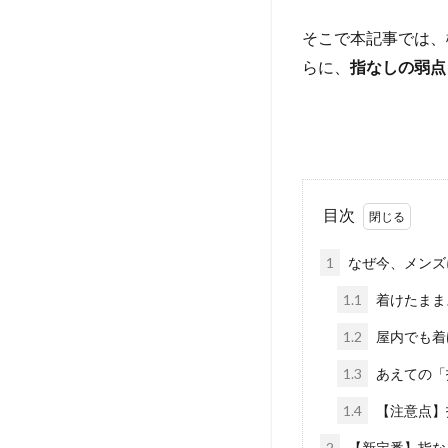
そこで本記事では、
らに、
指なしの弱点
目次
1
なぜ今、メンズ
1.1
着けたまま
1.2
屋内でも着
1.3
あえての「
1.4
【注意点】
2
【新定番】指な