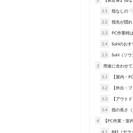
2.1
指なしの「
2.2
指先が隠れ
2.3
PC作業時
2.4
SoHのお
2.5
SoH（ソ
3
用途に合わせて
3.1
【屋内・P
3.2
【外出・フ
3.3
【アウトド
3.4
指の長さ（
4
【PC作業・室
4.1
841（ヤ