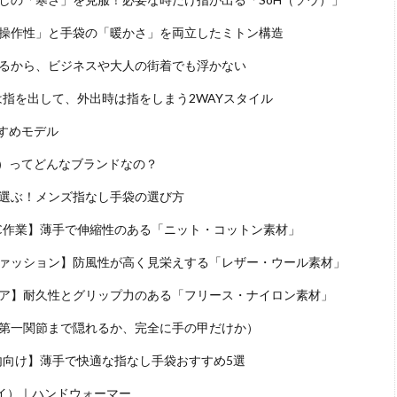
操作性」と手袋の「暖かさ」を両立したミトン構造
るから、ビジネスや大人の街着でも浮かない
は指を出して、外出時は指をしまう2WAYスタイル
すすめモデル
ウ）ってどんなブランドなの？
選ぶ！メンズ指なし手袋の選び方
C作業】薄手で伸縮性のある「ニット・コットン素材」
ァッション】防風性が高く見栄えする「レザー・ウール素材」
ア】耐久性とグリップ力のある「フリース・ナイロン素材」
第一関節まで隠れるか、完全に手の甲だけか）
内向け】薄手で快適な指なし手袋おすすめ5選
ヨイ）｜ハンドウォーマー