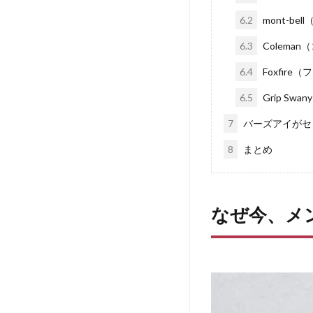
6.2
mont-b
6.3
Colema
6.4
Foxfir
6.5
Grip S
7
バーズアイがセ
8
まとめ
なぜ今、メ