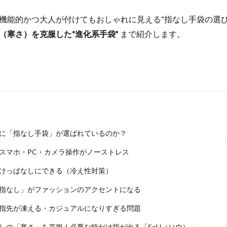
機能的かつ大人が付けてもおしゃれに見える“指なし手袋の選び
（寒さ）を克服した“進化系手袋”
まで紹介します。
に「指なし手袋」が選ばれているのか？
スマホ・PC・カメラ操作がノーストレス
けっぱなしにできる（冷え性対策）
指なし」がファッションのアクセントになる
指先が凍える・カジュアルになりすぎる問題
しの「寒さ」を克服！必要な時だけ指が出る「SoH（ソウ）」