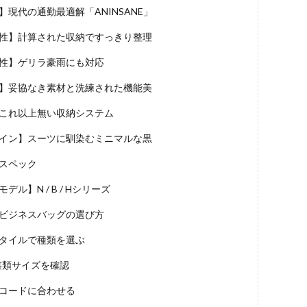
現代の通勤最適解「ANINSANE」
性】計算された収納ですっきり整理
性】ゲリラ豪雨にも対応
】妥協なき素材と洗練された機能美
これ以上無い収納システム
イン】スーツに馴染むミニマルな黒
スペック
デル】N / B / Hシリーズ
ビジネスバッグの選び方
タイルで種類を選ぶ
書類サイズを確認
コードに合わせる