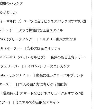
強度のバランス
るかどうか
ォーマル向け】スーツに合うビジネスバッグおすすめ7選
I（トゥミ）｜タフで機能的な王道スタイル
EFING（ブリーフィング）｜ミリタリー由来の堅牢さ
TER（ポーター）｜安心の国産クオリティ
E MORBIDA（ペッレ モルビダ）｜色気のある上質レザー
isi（フェリージ）｜ナイロン×レザーのエレガンス
sonite（サムソナイト）｜出張に強いグローバルブランド
.（エース）｜日本人の働き方に寄り添う機能美
・通勤特化】スマートなビジネスリュックおすすめ7選
（エアー）｜ミニマルで都会的なデザイン