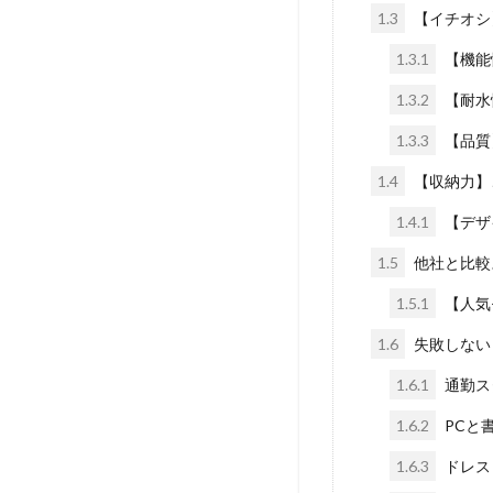
1.3
【イチオシ】
1.3.1
【機能
1.3.2
【耐水
1.3.3
【品質
1.4
【収納力】
1.4.1
【デザ
1.5
他社と比較
1.5.1
【人気モ
1.6
失敗しない
1.6.1
通勤ス
1.6.2
PCと
1.6.3
ドレス