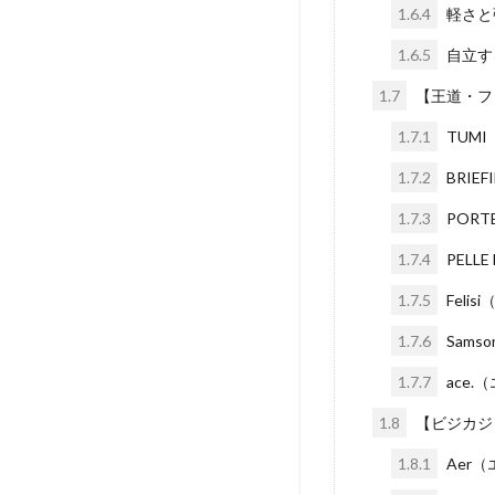
1.6.4
軽さと
1.6.5
自立す
1.7
【王道・フ
1.7.1
TUM
1.7.2
BRI
1.7.3
POR
1.7.4
PELL
1.7.5
Fel
1.7.6
Sam
1.7.7
ace
1.8
【ビジカジ
1.8.1
Aer