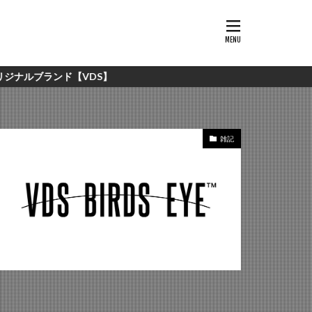
ランド【VDS】
雑記