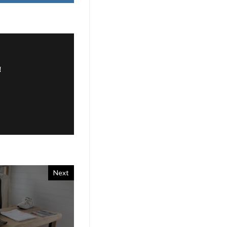
！
Next