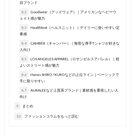
目ブランド
8.2
Goodwear（グッドウェア）｜アメリカンなヘビーウ
ェイト感が魅力
8.3
Healthknit（ヘルスニット）｜デイリーに使いやすい定
番感
8.4
CAMBER（キャンバー）｜無骨な厚手Tシャツが好きな
人向け
8.5
LOS ANGELES APPAREL（ロサンゼルスアパレル）｜程
よいストリート感が魅力
8.6
Hanes SHIRO / KUROなどの上位ライン｜ベーシックで
手に取りやすい
8.7
AURALEEなど上質系ブランド｜素材感を重視したい人
向け
9
まとめ
10
ファッションコラムをもっと読む