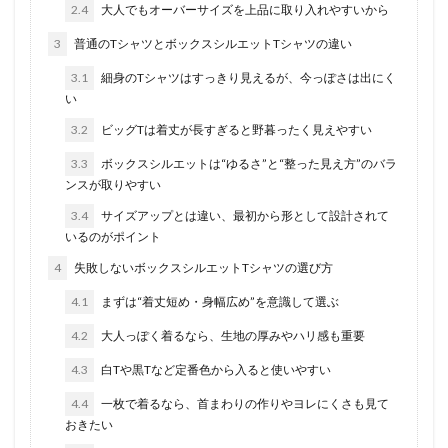
2.4
大人でもオーバーサイズを上品に取り入れやすいから
3
普通のTシャツとボックスシルエットTシャツの違い
3.1
細身のTシャツはすっきり見えるが、今っぽさは出にく
い
3.2
ビッグTは着丈が長すぎると野暮ったく見えやすい
3.3
ボックスシルエットは“ゆるさ”と“整った見え方”のバラ
ンスが取りやすい
3.4
サイズアップとは違い、最初から形として設計されて
いるのがポイント
4
失敗しないボックスシルエットTシャツの選び方
4.1
まずは“着丈短め・身幅広め”を意識して選ぶ
4.2
大人っぽく着るなら、生地の厚みやハリ感も重要
4.3
白Tや黒Tなど定番色から入ると使いやすい
4.4
一枚で着るなら、首まわりの作りやヨレにくさも見て
おきたい