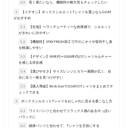
4.5
長く着たいなら、機能性や耐久性もチェックしたい
5
【イチオシ】ボックスシルエットTシャツを選ぶならGOAT
がおすすめ
5.1
【生地】ヘヴィデューティーな肉厚感で、シルエット
がきれいに出やすい
5.2
【機能性】STAY FRESH加工で汗のニオイや室内干し臭
を軽減しやすい
5.3
【デザイン】90年代〜2000年代のTシャツカルチャー
を感じる存在感
5.4
【選びやすさ】サイズレンジとカラー展開が広く、自
分に合う一枚を見つけやすい
5.5
【購入導線】Birds EyeでGOATのTシャツをまとめてチ
ェックできる
6
ボックスシルエットTシャツをおしゃれに見せる着こなし方
6.1
ワイドパンツと合わせてリラックス感のある今っぽい
バランスに
6.2
細身パンツと合わせて、Tシャツを主役にする