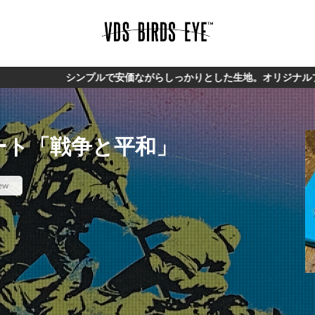
プルで安価ながらしっかりとした生地。オリジナルブランド【VDS】
ート「戦争と平和」
ew