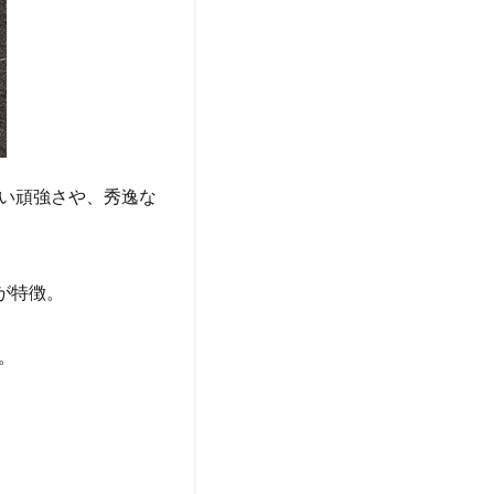
い頑強さや、秀逸な
が特徴。
。