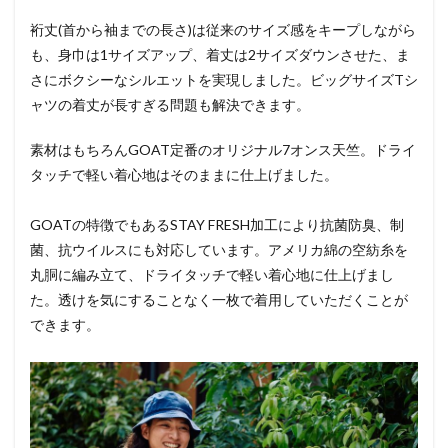
裄丈(首から袖までの長さ)は従来のサイズ感をキープしながら
も、身巾は1サイズアップ、着丈は2サイズダウンさせた、ま
さにボクシーなシルエットを実現しました。ビッグサイズTシ
ャツの着丈が長すぎる問題も解決できます。
素材はもちろんGOAT定番のオリジナル7オンス天竺。ドライ
タッチで軽い着心地はそのままに仕上げました。
GOATの特徴でもあるSTAY FRESH加工により抗菌防臭、制
菌、抗ウイルスにも対応しています。アメリカ綿の空紡糸を
丸胴に編み立て、ドライタッチで軽い着心地に仕上げまし
た。透けを気にすることなく一枚で着用していただくことが
できます。