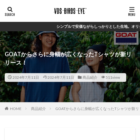
シンプルで安価ながらしっかりとした生地。オリジナルブランド【VDS】
GOATからさらに身幅が広くなったTシャツが新リ
リース！
2024年7月11日
2024年7月11日
商品紹介
511view
HOME
商品紹介
GOATからさらに身幅が広くなったTシャツが新リ