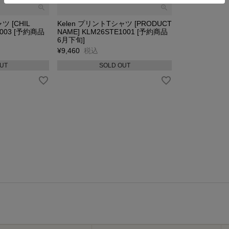
ツ [CHIL
Kelen プリントTシャツ [PRODUCT
1003 [予約商品
NAME] KLM26STE1001 [予約商品
6月下旬]
¥
9,460
税込
UT
SOLD OUT