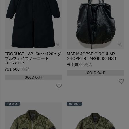
PRODUCT LAB. Super120's ダ
MARIA JOBSE CIRCULAR
ブルフェイスノーコート
SHOPPER LARGE 0084S-L
PLC2W015
¥
61,600
税込
¥
61,600
税込
SOLD OUT
SOLD OUT