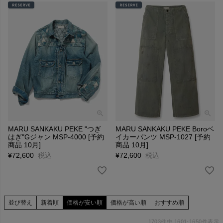
MARU SANKAKU PEKE "つぎ
MARU SANKAKU PEKE Boroベ
はぎ"Gジャン MSP-4000 [予約
イカーパンツ MSP-1027 [予約
商品 10月]
商品 10月]
¥
72,600
税込
¥
72,600
税込
並び替え
新着順
価格が安い順
価格が高い順
おすすめ順
1703
件中
1601
-
1650
件表示