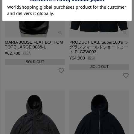
MARIA JOBSE FLAT BOTTOM
PRODUCT LAB. Super100's ラ
TOTE LARGE 0088-L
グランフィールドショートコー
ト PLC2W003
¥
62,700
税込
¥
64,900
税込
SOLD OUT
SOLD OUT