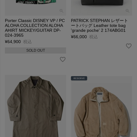
Porter Classic DISNEY VP / PC
PATRICK STEPHAN レザート
ALOHA COLLECTION ALOHA
ートバッグ Leather tote bag
AHIRT MICKEY/GUITAR DP-
'grande poche' 2 174ABG01
024-3965
¥
66,000
税込
¥
64,900
税込
SOLD OUT