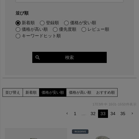
並び順
新着順
登録順
価格が安い順
価格が高い順
優先度順
レビュー順
キーワードヒット順
検索
並び替え
新着順
価格が安い順
価格が高い順
おすすめ順
1703
件中
1601
-
1650
件表示
1
…
32
33
34
35