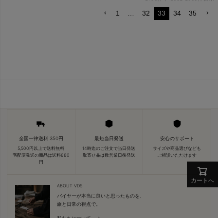
1
…
32
33
34
35
全国一律送料 350円
最短当日発送
安心のサポート
5,500円以上で送料無料
14時迄のご注文で当日発送
サイズや商品選びなども
宅配便発送の商品は送料880
取寄せ品は数営業日後発送
ご相談いただけます
円
カートへ
ABOUT VDS
バイヤーが本当に良いと思ったものを、
旅と日常の視点で。
私たちについて →