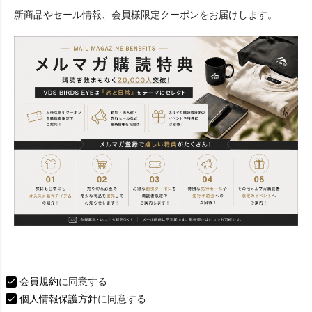
必
新商品やセール情報、会員様限定クーポンをお届けします。
須
)
会員規約
に同意する
個人情報保護方針
に同意する