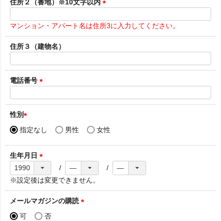
須
住所２（番地）※10文字以内
)
(
必
マンション・アパート名は住所3に入力してください。
須
)
住所３（建物名）
電話番号
(
必
須
性別
)
(
指定なし
男性
女性
必
須
生年月日
)
(
必
※設定後は変更できません。
須
)
メールマガジンの購読
(
可
否