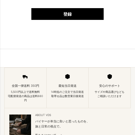
登録
全国一律送料 350円
最短当日発送
安心のサポート
5,500円以上で送料無料
14時迄のご注文で当日発送
サイズや商品選びなども
宅配便発送の商品は送料880
取寄せ品は数営業日後発送
ご相談いただけます
円
ABOUT VDS
バイヤーが本当に良いと思ったものを、
旅と日常の視点で。
私たちについて →