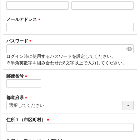
(
必
須
メールアドレス
)
(
必
須
パスワード
)
(
必
ログイン時に使用するパスワードを設定してください。
須
※半角英数字を組み合わせた8文字以上で入力してください。
)
郵便番号
(
必
須
都道府県
)
(
必
須
住所１（市区町村）
)
(
必