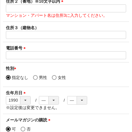
須
住所２（番地）※10文字以内
)
(
必
マンション・アパート名は住所3に入力してください。
須
)
住所３（建物名）
電話番号
(
必
須
性別
)
(
指定なし
男性
女性
必
須
生年月日
)
(
必
※設定後は変更できません。
須
)
メールマガジンの購読
(
可
否