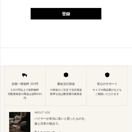
登録
全国一律送料 350円
最短当日発送
安心のサポート
5,500円以上で送料無料
14時迄のご注文で当日発送
サイズや商品選びなども
宅配便発送の商品は送料880
取寄せ品は数営業日後発送
ご相談いただけます
円
ABOUT VDS
バイヤーが本当に良いと思ったものを、
旅と日常の視点で。
私たちについて →