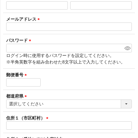
(
必
須
メールアドレス
)
(
必
須
パスワード
)
(
必
ログイン時に使用するパスワードを設定してください。
須
※半角英数字を組み合わせた8文字以上で入力してください。
)
郵便番号
(
必
須
都道府県
)
(
必
須
住所１（市区町村）
)
(
必