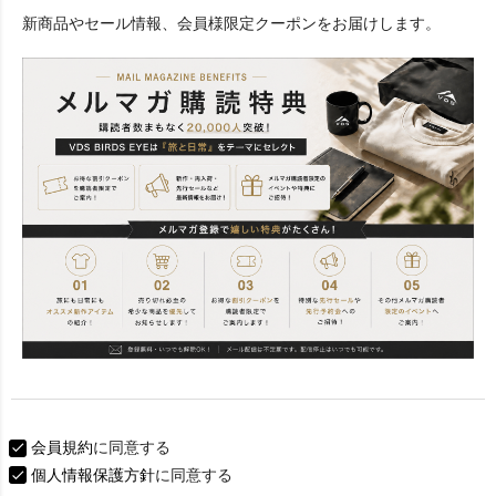
必
新商品やセール情報、会員様限定クーポンをお届けします。
須
)
会員規約
に同意する
個人情報保護方針
に同意する