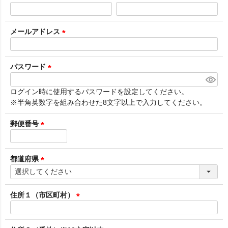
(
必
須
メールアドレス
)
(
必
須
パスワード
)
(
必
ログイン時に使用するパスワードを設定してください。
須
※半角英数字を組み合わせた8文字以上で入力してください。
)
郵便番号
(
必
須
都道府県
)
(
必
須
住所１（市区町村）
)
(
必