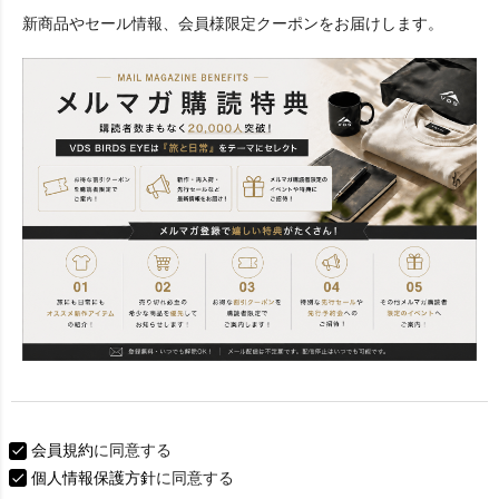
必
新商品やセール情報、会員様限定クーポンをお届けします。
須
)
会員規約
に同意する
個人情報保護方針
に同意する