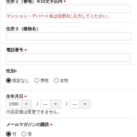
須
住所２（番地）※10文字以内
)
(
必
マンション・アパート名は住所3に入力してください。
須
)
住所３（建物名）
電話番号
(
必
須
性別
)
(
指定なし
男性
女性
必
須
生年月日
)
(
必
※設定後は変更できません。
須
)
メールマガジンの購読
(
可
否