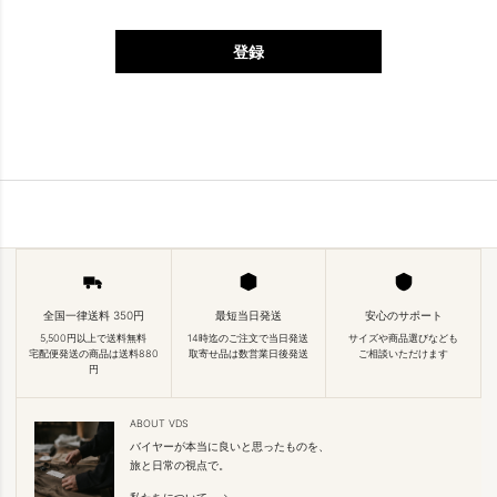
登録
全国一律送料 350円
最短当日発送
安心のサポート
5,500円以上で送料無料
14時迄のご注文で当日発送
サイズや商品選びなども
宅配便発送の商品は送料880
取寄せ品は数営業日後発送
ご相談いただけます
円
ABOUT VDS
バイヤーが本当に良いと思ったものを、
旅と日常の視点で。
私たちについて →