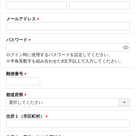
(
必
須
メールアドレス
)
(
必
須
パスワード
)
(
必
ログイン時に使用するパスワードを設定してください。
須
※半角英数字を組み合わせた8文字以上で入力してください。
)
郵便番号
(
必
須
都道府県
)
(
必
須
住所１（市区町村）
)
(
必