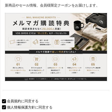
必
新商品やセール情報、会員様限定クーポンをお届けします。
須
)
会員規約
に同意する
個人情報保護方針
に同意する