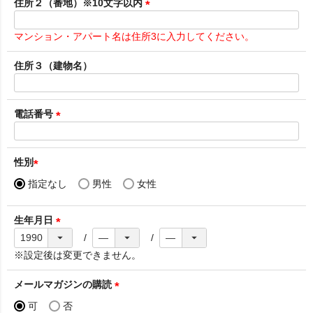
須
住所２（番地）※10文字以内
)
(
必
マンション・アパート名は住所3に入力してください。
須
)
住所３（建物名）
電話番号
(
必
須
性別
)
(
指定なし
男性
女性
必
須
生年月日
)
(
必
※設定後は変更できません。
須
)
メールマガジンの購読
(
可
否