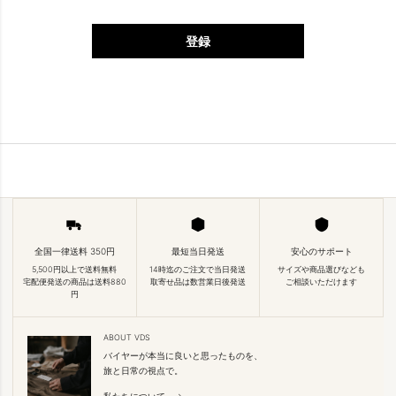
登録
全国一律送料 350円
最短当日発送
安心のサポート
5,500円以上で送料無料
14時迄のご注文で当日発送
サイズや商品選びなども
宅配便発送の商品は送料880
取寄せ品は数営業日後発送
ご相談いただけます
円
ABOUT VDS
バイヤーが本当に良いと思ったものを、
旅と日常の視点で。
私たちについて →