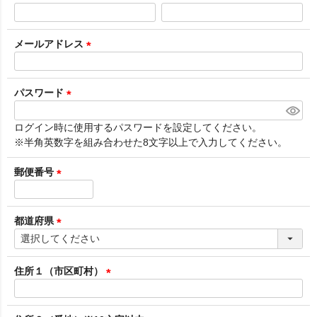
(
必
須
メールアドレス
)
(
必
須
パスワード
)
(
必
ログイン時に使用するパスワードを設定してください。
須
※半角英数字を組み合わせた8文字以上で入力してください。
)
郵便番号
(
必
須
都道府県
)
(
必
須
住所１（市区町村）
)
(
必