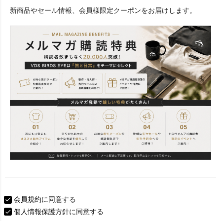
必
新商品やセール情報、会員様限定クーポンをお届けします。
須
)
会員規約
に同意する
個人情報保護方針
に同意する