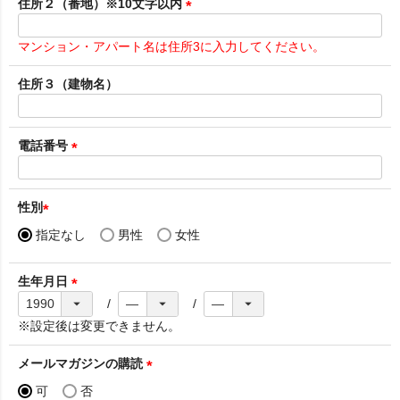
須
住所２（番地）※10文字以内
)
(
必
マンション・アパート名は住所3に入力してください。
須
)
住所３（建物名）
電話番号
(
必
須
性別
)
(
指定なし
男性
女性
必
須
生年月日
)
(
必
※設定後は変更できません。
須
)
メールマガジンの購読
(
可
否