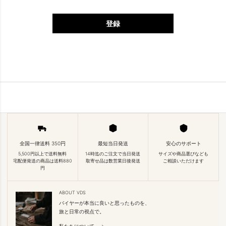
登録
全国一律送料 350円
最短当日発送
安心のサポート
5,500円以上で送料無料
14時迄のご注文で当日発送
サイズや商品選びなども
宅配便発送の商品は送料880
取寄せ品は数営業日後発送
ご相談いただけます
円
ABOUT VDS
バイヤーが本当に良いと思ったものを、
旅と日常の視点で。
私たちについて →