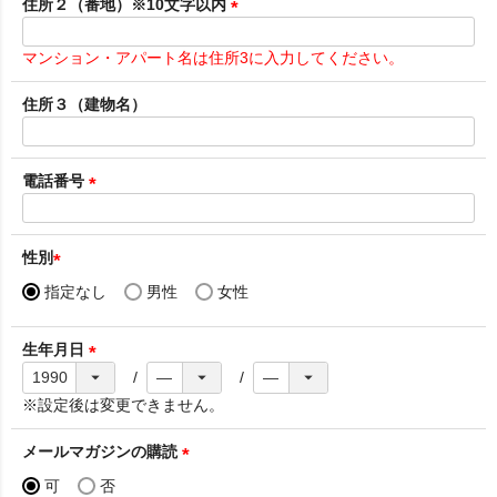
須
住所２（番地）※10文字以内
)
(
必
マンション・アパート名は住所3に入力してください。
須
)
住所３（建物名）
電話番号
(
必
須
性別
)
(
指定なし
男性
女性
必
須
生年月日
)
(
必
※設定後は変更できません。
須
)
メールマガジンの購読
(
可
否