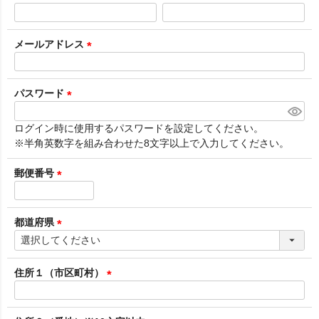
(
必
須
メールアドレス
)
(
必
須
パスワード
)
(
必
ログイン時に使用するパスワードを設定してください。
須
※半角英数字を組み合わせた8文字以上で入力してください。
)
郵便番号
(
必
須
都道府県
)
(
必
須
住所１（市区町村）
)
(
必