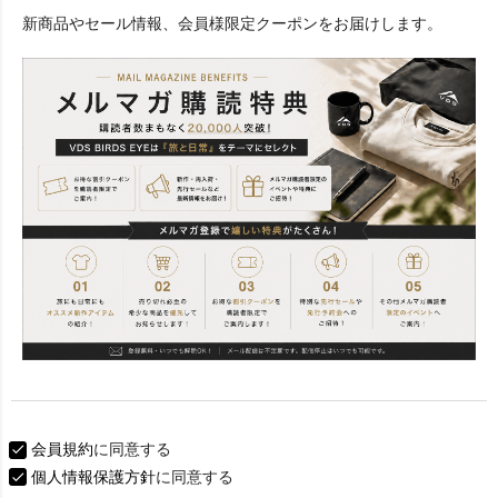
必
新商品やセール情報、会員様限定クーポンをお届けします。
須
)
会員規約
に同意する
個人情報保護方針
に同意する