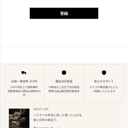
登録
全国一律送料 350円
最短当日発送
安心のサポート
5,500円以上で送料無料
14時迄のご注文で当日発送
サイズや商品選びなども
宅配便発送の商品は送料880
取寄せ品は数営業日後発送
ご相談いただけます
円
ABOUT VDS
バイヤーが本当に良いと思ったものを、
旅と日常の視点で。
私たちについて →