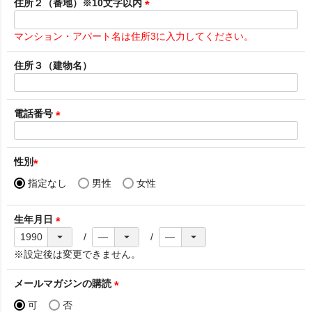
須
住所２（番地）※10文字以内
)
(
必
マンション・アパート名は住所3に入力してください。
須
)
住所３（建物名）
電話番号
(
必
須
性別
)
(
指定なし
男性
女性
必
須
生年月日
)
(
必
※設定後は変更できません。
須
)
メールマガジンの購読
(
可
否