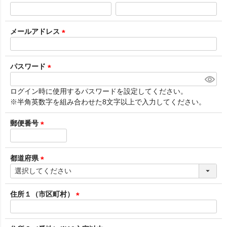
(
必
須
メールアドレス
)
(
必
須
パスワード
)
(
必
ログイン時に使用するパスワードを設定してください。
須
※半角英数字を組み合わせた8文字以上で入力してください。
)
郵便番号
(
必
須
都道府県
)
(
必
須
住所１（市区町村）
)
(
必