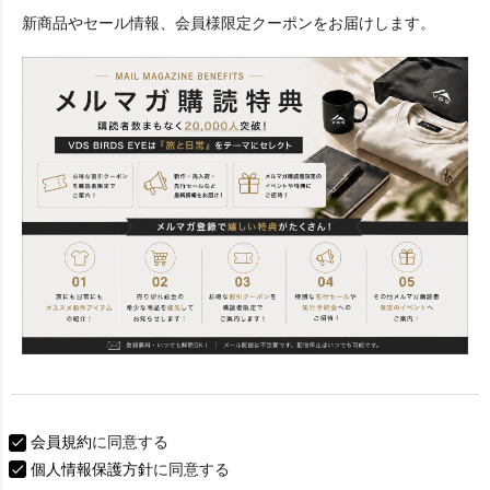
必
新商品やセール情報、会員様限定クーポンをお届けします。
須
)
会員規約
に同意する
個人情報保護方針
に同意する