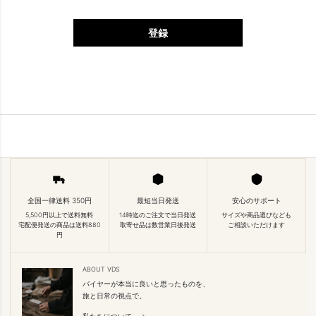
登録
全国一律送料 350円
最短当日発送
安心のサポート
5,500円以上で送料無料
14時迄のご注文で当日発送
サイズや商品選びなども
宅配便発送の商品は送料880
取寄せ品は数営業日後発送
ご相談いただけます
円
ABOUT VDS
バイヤーが本当に良いと思ったものを、
旅と日常の視点で。
私たちについて →