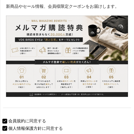
必
新商品やセール情報、会員様限定クーポンをお届けします。
須
)
会員規約
に同意する
個人情報保護方針
に同意する