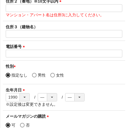
須
住所２（番地）※10文字以内
)
(
必
マンション・アパート名は住所3に入力してください。
須
)
住所３（建物名）
電話番号
(
必
須
性別
)
(
指定なし
男性
女性
必
須
生年月日
)
(
必
※設定後は変更できません。
須
)
メールマガジンの購読
(
可
否