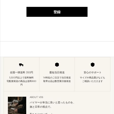
登録
全国一律送料 350円
最短当日発送
安心のサポート
5,500円以上で送料無料
14時迄のご注文で当日発送
サイズや商品選びなども
宅配便発送の商品は送料880
取寄せ品は数営業日後発送
ご相談いただけます
円
ABOUT VDS
バイヤーが本当に良いと思ったものを、
旅と日常の視点で。
私たちについて →