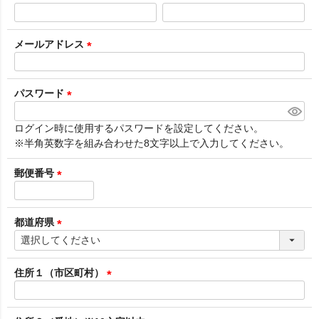
(
必
須
メールアドレス
)
(
必
須
パスワード
)
(
必
ログイン時に使用するパスワードを設定してください。
須
※半角英数字を組み合わせた8文字以上で入力してください。
)
郵便番号
(
必
須
都道府県
)
(
必
須
住所１（市区町村）
)
(
必