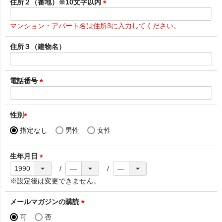
須
住所２（番地）※10文字以内
)
(
必
マンション・アパート名は住所3に入力してください。
須
)
住所３（建物名）
電話番号
(
必
須
性別
)
(
指定なし
男性
女性
必
須
生年月日
)
(
必
※設定後は変更できません。
須
)
メールマガジンの購読
(
可
否