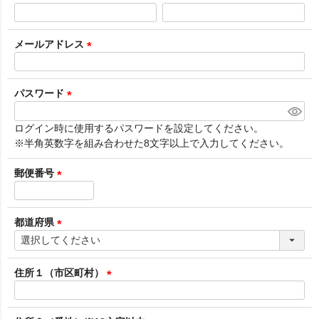
(
必
須
メールアドレス
)
(
必
須
パスワード
)
(
必
ログイン時に使用するパスワードを設定してください。
須
※半角英数字を組み合わせた8文字以上で入力してください。
)
郵便番号
(
必
須
都道府県
)
(
必
須
住所１（市区町村）
)
(
必