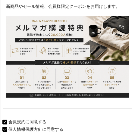
必
新商品やセール情報、会員様限定クーポンをお届けします。
須
)
会員規約
に同意する
個人情報保護方針
に同意する