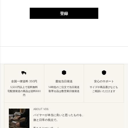
登録
全国一律送料 350円
最短当日発送
安心のサポート
5,500円以上で送料無料
14時迄のご注文で当日発送
サイズや商品選びなども
宅配便発送の商品は送料880
取寄せ品は数営業日後発送
ご相談いただけます
円
ABOUT VDS
バイヤーが本当に良いと思ったものを、
旅と日常の視点で。
私たちについて →