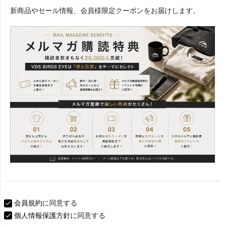
必
新商品やセール情報、会員様限定クーポンをお届けします。
須
)
会員規約
に同意する
個人情報保護方針
に同意する