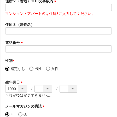
須
住所２（番地）※10文字以内
)
(
必
マンション・アパート名は住所3に入力してください。
須
)
住所３（建物名）
電話番号
(
必
須
性別
)
(
指定なし
男性
女性
必
須
生年月日
)
(
必
※設定後は変更できません。
須
)
メールマガジンの購読
(
可
否