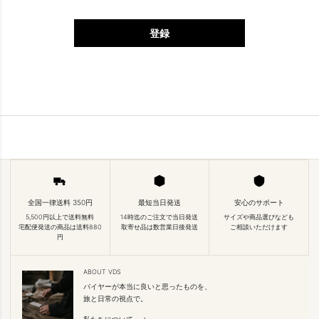
登録
全国一律送料 350円
最短当日発送
安心のサポート
5,500円以上で送料無料
14時迄のご注文で当日発送
サイズや商品選びなども
宅配便発送の商品は送料880
取寄せ品は数営業日後発送
ご相談いただけます
円
ABOUT VDS
バイヤーが本当に良いと思ったものを、
旅と日常の視点で。
私たちについて →