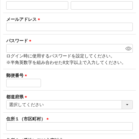
(
必
須
メールアドレス
)
(
必
須
パスワード
)
(
必
ログイン時に使用するパスワードを設定してください。
須
※半角英数字を組み合わせた8文字以上で入力してください。
)
郵便番号
(
必
須
都道府県
)
(
必
須
住所１（市区町村）
)
(
必