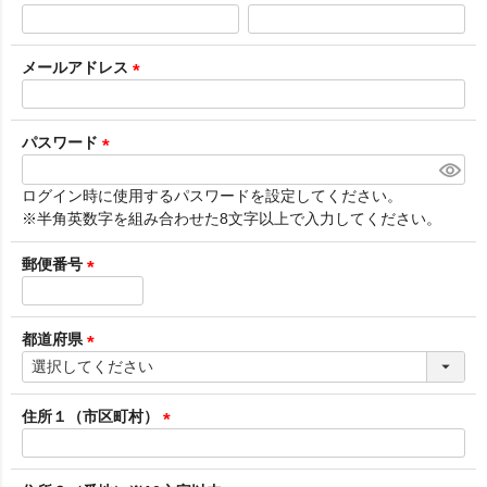
(
必
須
メールアドレス
)
(
必
須
パスワード
)
(
必
ログイン時に使用するパスワードを設定してください。
須
※半角英数字を組み合わせた8文字以上で入力してください。
)
郵便番号
(
必
須
都道府県
)
(
必
須
住所１（市区町村）
)
(
必