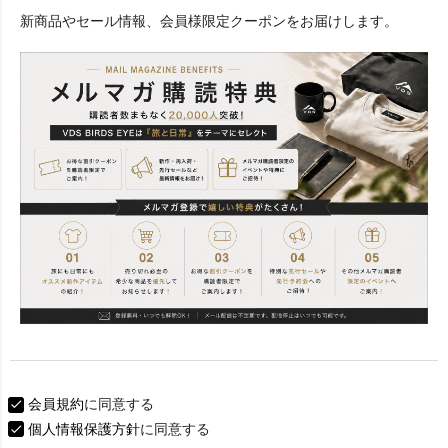
必
新商品やセール情報、会員様限定クーポンをお届けします。
須
)
会員規約
に同意する
個人情報保護方針
に同意する