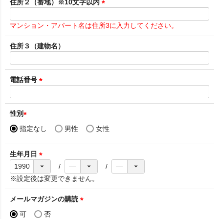
須
住所２（番地）※10文字以内
)
(
必
マンション・アパート名は住所3に入力してください。
須
)
住所３（建物名）
電話番号
(
必
須
性別
)
(
指定なし
男性
女性
必
須
生年月日
)
(
必
※設定後は変更できません。
須
)
メールマガジンの購読
(
可
否