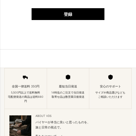
登録
全国一律送料 350円
最短当日発送
安心のサポート
5,500円以上で送料無料
14時迄のご注文で当日発送
サイズや商品選びなども
宅配便発送の商品は送料880
取寄せ品は数営業日後発送
ご相談いただけます
円
ABOUT VDS
バイヤーが本当に良いと思ったものを、
旅と日常の視点で。
私たちについて →