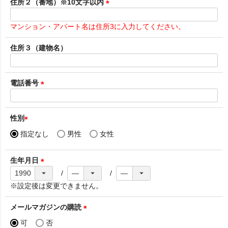
須
住所２（番地）※10文字以内
)
(
必
マンション・アパート名は住所3に入力してください。
須
)
住所３（建物名）
電話番号
(
必
須
性別
)
(
指定なし
男性
女性
必
須
生年月日
)
(
必
※設定後は変更できません。
須
)
メールマガジンの購読
(
可
否