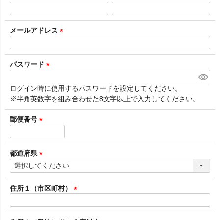
(
必
須
メールアドレス
)
(
必
須
パスワード
)
(
必
ログイン時に使用するパスワードを設定してください。
須
※半角英数字を組み合わせた8文字以上で入力してください。
)
郵便番号
(
必
須
都道府県
)
(
必
須
住所１（市区町村）
)
(
必