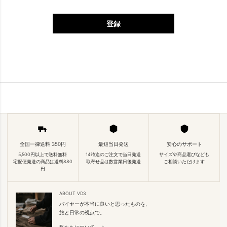
登録
全国一律送料 350円
最短当日発送
安心のサポート
5,500円以上で送料無料
14時迄のご注文で当日発送
サイズや商品選びなども
宅配便発送の商品は送料880
取寄せ品は数営業日後発送
ご相談いただけます
円
ABOUT VDS
バイヤーが本当に良いと思ったものを、
旅と日常の視点で。
私たちについて →