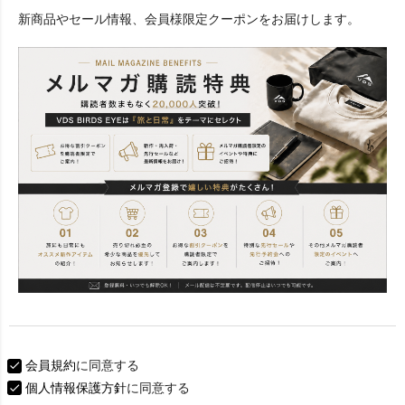
必
新商品やセール情報、会員様限定クーポンをお届けします。
須
)
会員規約
に同意する
個人情報保護方針
に同意する