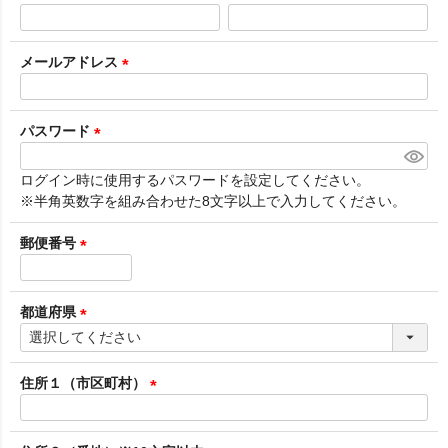
(
必
須
メールアドレス
)
(
必
須
パスワード
)
(
必
ログイン時に使用するパスワードを設定してください。
須
※半角英数字を組み合わせた8文字以上で入力してください。
)
郵便番号
(
必
須
都道府県
)
(
必
須
住所１（市区町村）
)
(
必