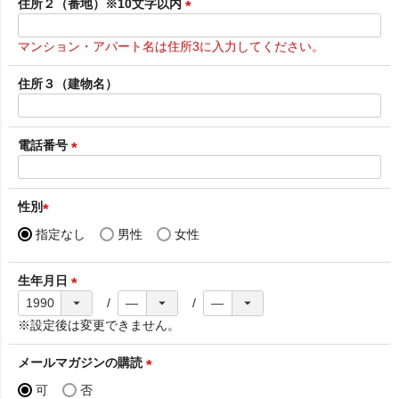
須
住所２（番地）※10文字以内
)
(
必
マンション・アパート名は住所3に入力してください。
須
)
住所３（建物名）
電話番号
(
必
須
性別
)
(
指定なし
男性
女性
必
須
生年月日
)
(
必
※設定後は変更できません。
須
)
メールマガジンの購読
(
可
否