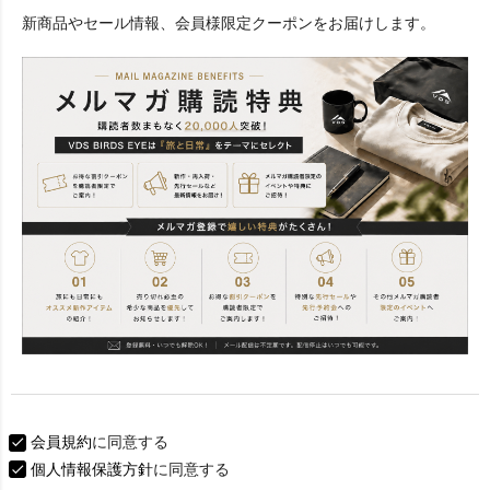
必
新商品やセール情報、会員様限定クーポンをお届けします。
須
)
会員規約
に同意する
個人情報保護方針
に同意する