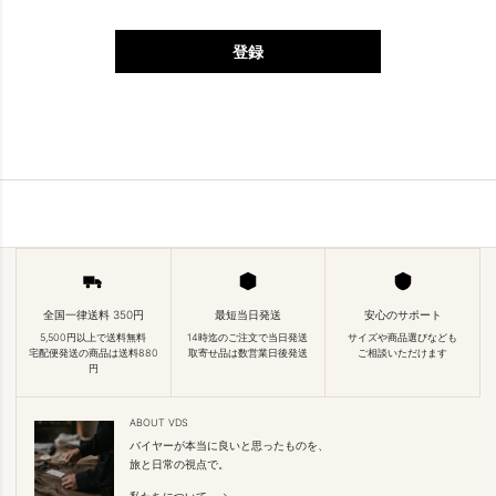
登録
全国一律送料 350円
最短当日発送
安心のサポート
5,500円以上で送料無料
14時迄のご注文で当日発送
サイズや商品選びなども
宅配便発送の商品は送料880
取寄せ品は数営業日後発送
ご相談いただけます
円
ABOUT VDS
バイヤーが本当に良いと思ったものを、
旅と日常の視点で。
私たちについて →