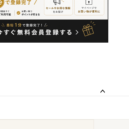
ペー
ジト
ップ
へ