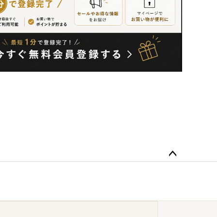
ペー
ジト
ップ
へ