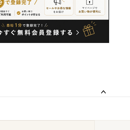
ペー
ジト
ップ
へ