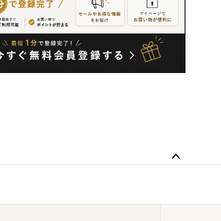
ペー
ジト
ップ
へ