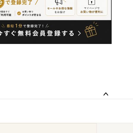
ペー
ジト
ップ
へ