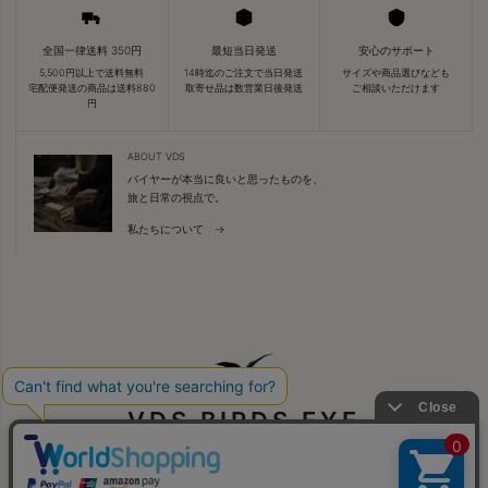
全国一律送料 350円
最短当日発送
安心のサポート
5,500円以上で送料無料
14時迄のご注文で当日発送
サイズや商品選びなども
宅配便発送の商品は送料880
取寄せ品は数営業日後発送
ご相談いただけます
円
ABOUT VDS
バイヤーが本当に良いと思ったものを、
旅と日常の視点で。
私たちについて →
VDS BIRDS EYE
旅と日常をつなぐ視点で、