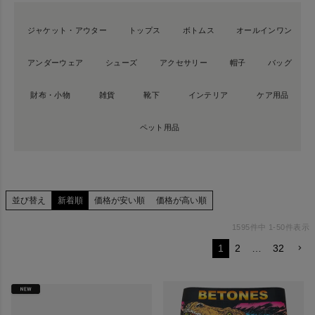
ジャケット・アウター
トップス
ボトムス
オールインワン
アンダーウェア
シューズ
アクセサリー
帽子
バッグ
財布・小物
雑貨
靴下
インテリア
ケア用品
ペット用品
並び替え
新着順
価格が安い順
価格が高い順
1595
件中
1
-
50
件表示
1
2
…
32