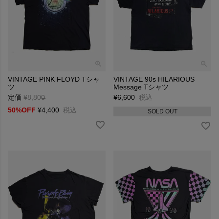
VINTAGE PINK FLOYD Tシャ
VINTAGE 90s HILARIOUS
ツ
Message Tシャツ
定価
¥
8,800
→
¥
6,600
税込
50%OFF
¥
4,400
税込
SOLD OUT