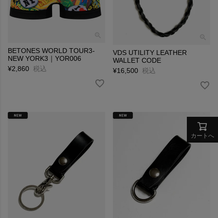
BETONES WORLD TOUR3-
VDS UTILITY LEATHER
NEW YORK3｜YOR006
WALLET CODE
¥
2,860
税込
¥
16,500
税込
カートへ