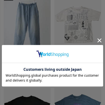
VINTAGE MATH HURTS 数学
UITU HIGH EASY WORK EASY
総柄 オールオーバープリント T
DENIM TROUSERS UUP-006
シャツ
¥
39,600
税込
¥
22,000
税込