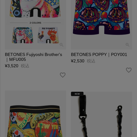
BETONES Fujiyoshi Brother's
BETONES POPPY｜POY001
｜MFU005
¥
2,530
税込
¥
3,520
税込