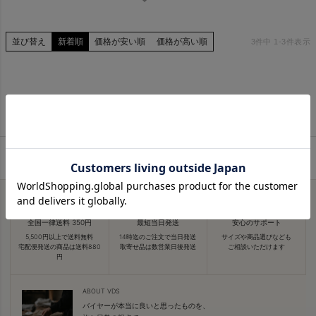
並び替え
新着順
価格が安い順
価格が高い順
3
件中
1
-
3
件表示
全国一律送料 350円
最短当日発送
安心のサポート
5,500円以上で送料無料
14時迄のご注文で当日発送
サイズや商品選びなども
宅配便発送の商品は送料880
取寄せ品は数営業日後発送
ご相談いただけます
円
ABOUT VDS
バイヤーが本当に良いと思ったものを、