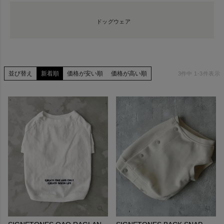
ドッグウェア
並び替え
新着順
価格が安い順
価格が高い順
3
件中
1
-
3
件表示